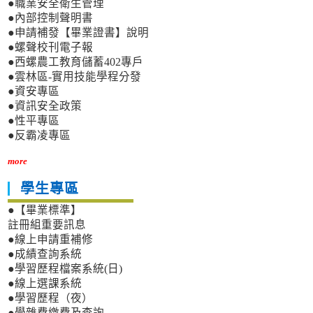
●職業安全衛生管理
●內部控制聲明書
●申請補發【畢業證書】說明
●螺聲校刊電子報
●西螺農工教育儲蓄402專戶
●雲林區-實用技能學程分發
●資安專區
●資訊安全政策
●性平專區
●反霸凌專區
more
學生專區
●【畢業標準】
註冊組重要訊息
●線上申請重補修
●成績查詢系統
●學習歷程檔案系統(日)
●線上選課系統
●學習歷程（夜）
●學雜費繳費及查詢