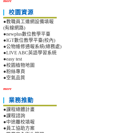
more
校園資源
●教職員工連網設備填報
(有線網路)
●newplus數位教學平臺
●IGT數位教學平臺(校內)
●公物維修通報系統(總務處)
●LIVE ABC英語學習系統
●easy test
●校園植物地圖
●粉絲專頁
●空氣品質
more
業務推動
●課程總體計畫
●課程諮詢
●中途離校填報
●員工協助方案