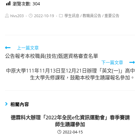
瀏覽次數:
304
Post
Post
Post
hlvs203
2022-10-19
學生訊息
/
教職員公告
/
重要公告
author:
published:
category:
Read
上一篇文章
公告報考本校職員(技佐)甄選資格審查名單
more
下一篇文章
articles
中原大學111年11月13日至12月21日辦理「英文(一)」高中
生大學先修課程，鼓勵本校學生踴躍報名參加。
相關內容
德霖科大辦理「2022年全民e化資訊運動會」春季賽請
師生踴躍參加
2022-04-15