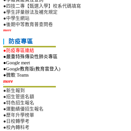
●四技二專【甄選入學】校系代碼填寫
●學生評量辦法及補充規定
●中學生網站
●後期中等教育普查問卷
more
防疫專區
●防疫專區連結
●嚴重特殊傳染性肺炎專區
●Google meet
●Google教育版(教育雲登入)
●微軟 Teams
新生專區
more
●新生報到
●招生管道名額
●特色招生報名
●運動績優招生報名
●歷年升學榜單
●日校轉學考
●校內轉科考