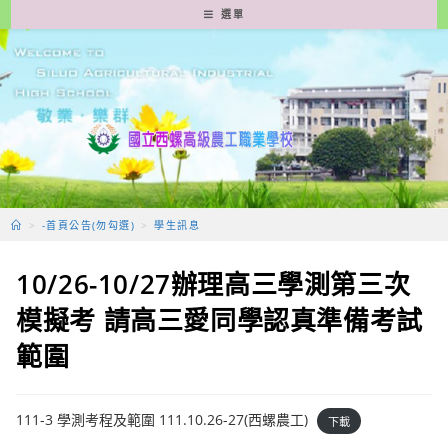
跳
選單
轉
至
主
要
內
容
>
-首頁公告(勿勾選)
>
學生訊息
10/26-10/27辦理高三學測第三次
模擬考 請高三愛同學認真準備考試
範圍
111-3 學測考程及範圍 111.10.26-27(西螺農工)
下載