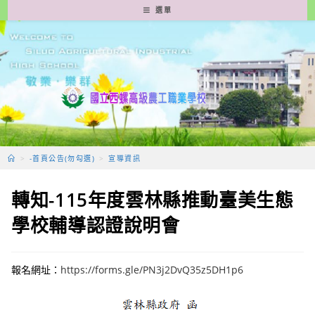
跳
選單
轉
至
主
要
內
容
>
-首頁公告(勿勾選)
>
宣導資訊
轉知-115年度雲林縣推動臺美生態
學校輔導認證說明會
報名網址：
https://forms.gle/PN3j2DvQ35z5DH1p6