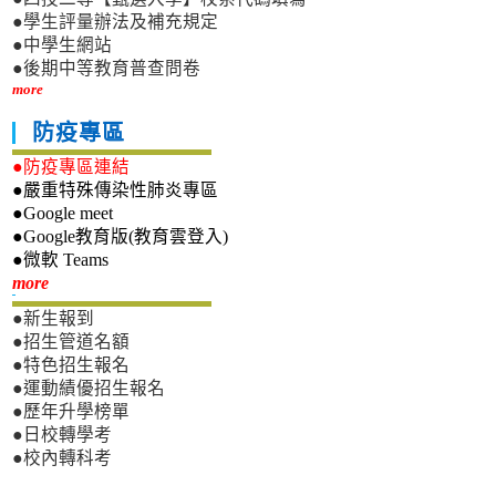
●學生評量辦法及補充規定
●中學生網站
●後期中等教育普查問卷
more
防疫專區
●防疫專區連結
●嚴重特殊傳染性肺炎專區
●Google meet
●Google教育版(教育雲登入)
●微軟 Teams
新生專區
more
●新生報到
●招生管道名額
●特色招生報名
●運動績優招生報名
●歷年升學榜單
●日校轉學考
●校內轉科考