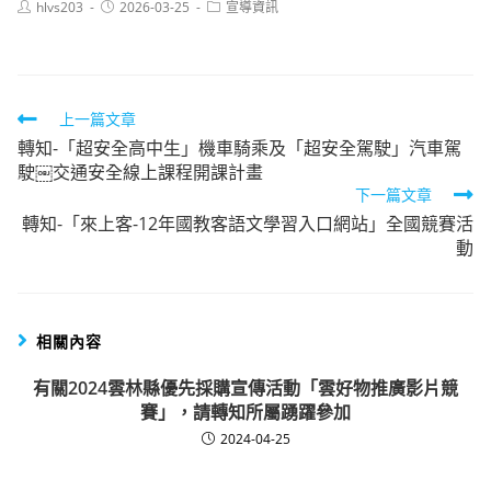
Post
Post
Post
hlvs203
2026-03-25
宣導資訊
author:
published:
category:
Read
上一篇文章
轉知-「超安全高中生」機車騎乘及「超安全駕駛」汽車駕
more
駛￼交通安全線上課程開課計畫
articles
下一篇文章
轉知-「來上客-12年國教客語文學習入口網站」全國競賽活
動
相關內容
有關2024雲林縣優先採購宣傳活動「雲好物推廣影片競
賽」，請轉知所屬踴躍參加
2024-04-25