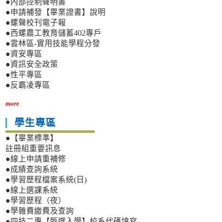
●內部控制聲明書
●申請補發【畢業證書】說明
●螺聲校刊電子報
●西螺農工教育儲蓄402專戶
●雲林區-實用技能學程分發
●資安專區
●資訊安全政策
●性平專區
●反霸凌專區
more
學生專區
●【畢業標準】
註冊組重要訊息
●線上申請重補修
●成績查詢系統
●學習歷程檔案系統(日)
●線上選課系統
●學習歷程（夜）
●學雜費繳費及查詢
●四技二專【甄選入學】校系代碼填寫