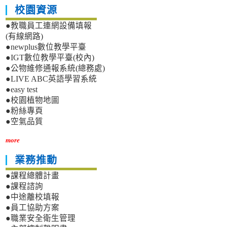
校園資源
●教職員工連網設備填報
(有線網路)
●newplus數位教學平臺
●IGT數位教學平臺(校內)
●公物維修通報系統(總務處)
●LIVE ABC英語學習系統
●easy test
●校園植物地圖
●粉絲專頁
●空氣品質
more
業務推動
●課程總體計畫
●課程諮詢
●中途離校填報
●員工協助方案
●職業安全衛生管理