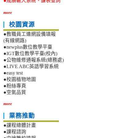
●成績輸入系統、課表查詢
more
校園資源
●教職員工連網設備填報
(有線網路)
●newplus數位教學平臺
●IGT數位教學平臺(校內)
●公物維修通報系統(總務處)
●LIVE ABC英語學習系統
●easy test
●校園植物地圖
●粉絲專頁
●空氣品質
more
業務推動
●課程總體計畫
●課程諮詢