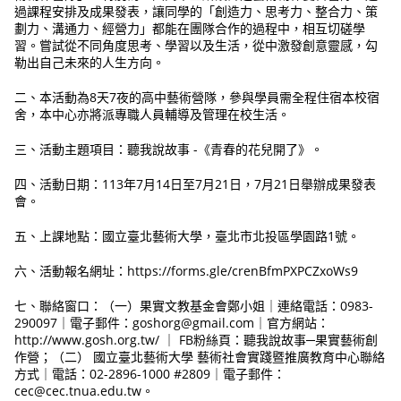
過課程安排及成果發表，讓同學的「創造力、思考力、整合力、策
劃力、溝通力、經營力」都能在團隊合作的過程中，相互切磋學
習。嘗試從不同角度思考、學習以及生活，從中激發創意靈感，勾
勒出自己未來的人生方向。
二、本活動為8天7夜的高中藝術營隊，參與學員需全程住宿本校宿
舍，本中心亦將派專職人員輔導及管理在校生活。
三、活動主題項目：聽我說故事 -《青春的花兒開了》。
四、活動日期：113年7月14日至7月21日，7月21日舉辦成果發表
會。
五、上課地點：國立臺北藝術大學，臺北市北投區學園路1號。
六、活動報名網址：https://forms.gle/crenBfmPXPCZxoWs9
七、聯絡窗口：（一）果實文教基金會鄭小姐｜連絡電話：0983-
290097｜電子郵件：goshorg@gmail.com｜官方網站：
http://www.gosh.org.tw/ ｜ FB粉絲頁：聽我說故事─果實藝術創
作營；（二） 國立臺北藝術大學 藝術社會實踐暨推廣教育中心聯絡
方式｜電話：02-2896-1000 #2809｜電子郵件：
cec@cec.tnua.edu.tw。