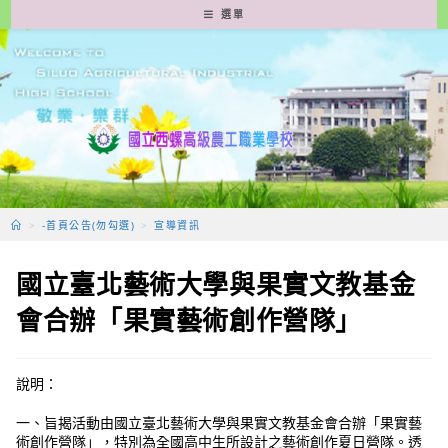
跳
選單
轉
至
主
要
內
容
>
-首頁公告(勿勾選)
>
宣導資訊
國立臺北藝術大學與果實文教基金
會合辦「果實藝術創作營隊」
說明：
一、旨揭活動由國立臺北藝術大學與果實文教基金會合辦「果實藝
術創作營隊」，特別為全國高中生所設計之藝術創作夏日營隊。透