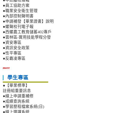
●中途離校填報
●員工協助方案
●職業安全衛生管理
●內部控制聲明書
●申請補發【畢業證書】說明
●螺聲校刊電子報
●西螺農工教育儲蓄402專戶
●雲林區-實用技能學程分發
●資安專區
●資訊安全政策
●性平專區
●反霸凌專區
more
學生專區
●【畢業標準】
註冊組重要訊息
●線上申請重補修
●成績查詢系統
●學習歷程檔案系統(日)
●線上選課系統