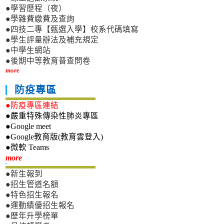
●學習歷程（夜）
●學雜費繳費及查詢
●四技二專【甄選入學】校系代碼填寫
●學生評量辦法及補充規定
●中學生網站
●後期中等教育普查問卷
more
防疫專區
●防疫專區連結
●嚴重特殊傳染性肺炎專區
●Google meet
●Google教育版(教育雲登入)
●微軟 Teams
新生專區
more
●新生報到
●招生管道名額
●特色招生報名
●運動績優招生報名
●歷年升學榜單