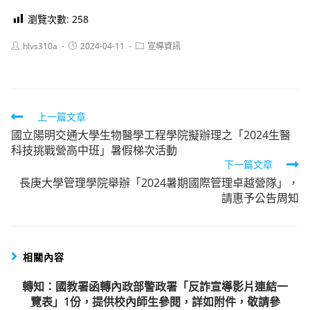
瀏覽次數:
258
Post
Post
Post
hlvs310a
2024-04-11
宣導資訊
author:
published:
category:
Read
上一篇文章
國立陽明交通大學生物醫學工程學院擬辦理之「2024生醫
more
科技挑戰營高中班」暑假梯次活動
articles
下一篇文章
長庚大學管理學院舉辦「2024暑期國際管理卓越營隊」，
請惠予公告周知
相關內容
轉知：國教署函轉內政部警政署「反詐宣導影片連結一
覽表」1份，提供校內師生參閱，詳如附件，敬請參