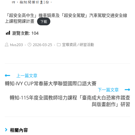
「超安全高中生」機車騎乘及「超安全駕駛」汽車駕駛交通安全線
上課程開課計畫
下載
瀏覽次數:
104
Post
Post
Post
hlvs203
2026-03-25
宣導資訊
/
研習活動
author:
published:
category:
Read
上一篇文章
轉知-IVY CUP常春藤大學聯盟國際口語大賽
more
下一篇文章
articles
轉知-115年度全國教師培力課程「臺南成大白恐案件踏查
與版畫創作」研習
相關內容