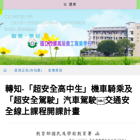
跳
選單
轉
至
主
要
內
容
>
-首頁公告(勿勾選)
>
宣導資訊
轉知-「超安全高中生」機車騎乘及
「超安全駕駛」汽車駕駛￼交通安
全線上課程開課計畫