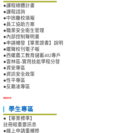
●課程總體計畫
●課程諮詢
●中途離校填報
●員工協助方案
●職業安全衛生管理
●內部控制聲明書
●申請補發【畢業證書】說明
●螺聲校刊電子報
●西螺農工教育儲蓄402專戶
●雲林區-實用技能學程分發
●資安專區
●資訊安全政策
●性平專區
●反霸凌專區
more
學生專區
●【畢業標準】
註冊組重要訊息
●線上申請重補修