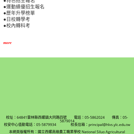
●特色招生報名
●運動績優招生報名
●歷年升學榜單
●日校轉學考
●校內轉科考
more
校址：64841雲林縣西螺鎮大同路四號 電話：05-5862024 傳真：05-
5879014
校安中心值勤電話：05-5879934 校長信箱：principal@hlvs.ylc.edu.tw
本網頁版權所有：國立西螺高級農工職業學校 National Siluo Agricultural