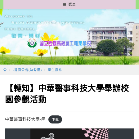
跳
選單
轉
至
主
要
內
容
>
-首頁公告(勿勾選)
>
學生訊息
【轉知】中華醫事科技大學舉辦校
園參觀活動
中華醫事科技大學-函
下載