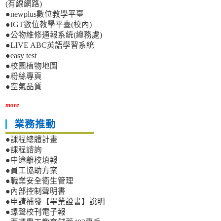
(有線網路)
●newplus數位教學平臺
●IGT數位教學平臺(校內)
●公物維修通報系統(總務處)
●LIVE ABC英語學習系統
●easy test
●校園植物地圖
●粉絲專頁
●空氣品質
more
業務推動
●課程總體計畫
●課程諮詢
●中途離校填報
●員工協助方案
●職業安全衛生管理
●內部控制聲明書
●申請補發【畢業證書】說明
●螺聲校刊電子報