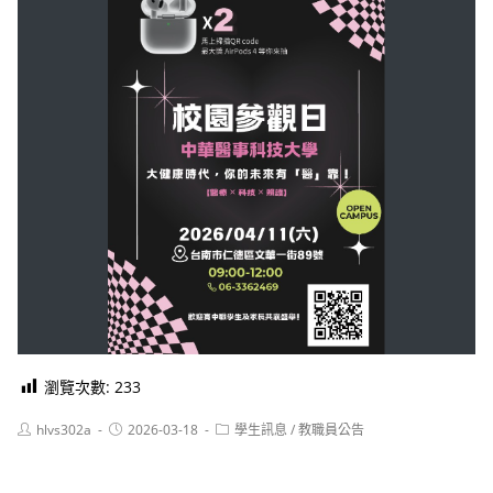
瀏覽次數:
233
Post
Post
Post
hlvs302a
2026-03-18
學生訊息
/
教職員公告
author:
published:
category: