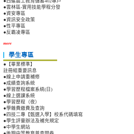
●西螺農工教育儲蓄402專戶
●雲林區-實用技能學程分發
●資安專區
●資訊安全政策
●性平專區
●反霸凌專區
more
學生專區
●【畢業標準】
註冊組重要訊息
●線上申請重補修
●成績查詢系統
●學習歷程檔案系統(日)
●線上選課系統
●學習歷程（夜）
●學雜費繳費及查詢
●四技二專【甄選入學】校系代碼填寫
●學生評量辦法及補充規定
●中學生網站
●後期中等教育普查問卷