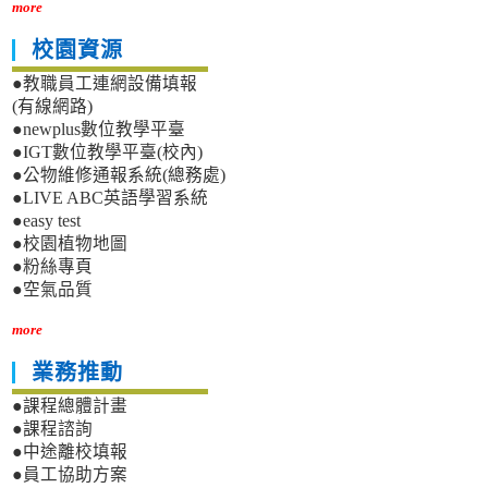
more
校園資源
●教職員工連網設備填報
(有線網路)
●newplus數位教學平臺
●IGT數位教學平臺(校內)
●公物維修通報系統(總務處)
●LIVE ABC英語學習系統
●easy test
●校園植物地圖
●粉絲專頁
●空氣品質
more
業務推動
●課程總體計畫
●課程諮詢
●中途離校填報
●員工協助方案