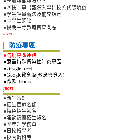
●學雜費繳費及查詢
●四技二專【甄選入學】校系代碼填寫
●學生評量辦法及補充規定
●中學生網站
●後期中等教育普查問卷
more
防疫專區
●防疫專區連結
●嚴重特殊傳染性肺炎專區
●Google meet
●Google教育版(教育雲登入)
●微軟 Teams
新生專區
more
●新生報到
●招生管道名額
●特色招生報名
●運動績優招生報名
●歷年升學榜單
●日校轉學考
●校內轉科考