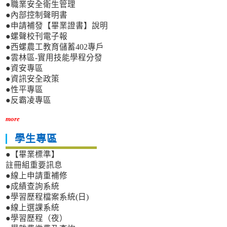
●職業安全衛生管理
●內部控制聲明書
●申請補發【畢業證書】說明
●螺聲校刊電子報
●西螺農工教育儲蓄402專戶
●雲林區-實用技能學程分發
●資安專區
●資訊安全政策
●性平專區
●反霸凌專區
more
學生專區
●【畢業標準】
註冊組重要訊息
●線上申請重補修
●成績查詢系統
●學習歷程檔案系統(日)
●線上選課系統
●學習歷程（夜）