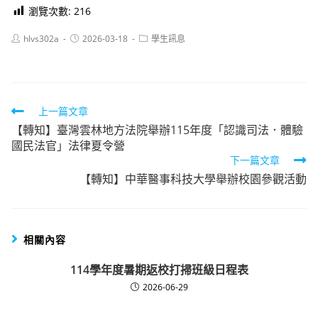
瀏覽次數:
216
Post
Post
Post
hlvs302a
2026-03-18
學生訊息
author:
published:
category:
Read
上一篇文章
【轉知】臺灣雲林地方法院舉辦115年度「認識司法．體驗
more
國民法官」法律夏令營
articles
下一篇文章
【轉知】中華醫事科技大學舉辦校園參觀活動
相關內容
114學年度暑期返校打掃班級日程表
2026-06-29