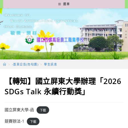
跳
選單
轉
至
主
要
內
容
>
-首頁公告(勿勾選)
>
學生訊息
【轉知】國立屏東大學辦理「2026
SDGs Talk 永續行動獎」
國立屏東大學-函
下載
競賽辦法-1
下載