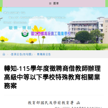
跳
選單
轉
至
主
要
內
容
>
-首頁公告(勿勾選)
>
教職員公告
轉知-115學年度徵聘商借教師辦理
高級中等以下學校特殊教育相關業
務案