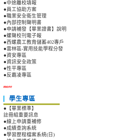
●中途離校填報
●員工協助方案
●職業安全衛生管理
●內部控制聲明書
●申請補發【畢業證書】說明
●螺聲校刊電子報
●西螺農工教育儲蓄402專戶
●雲林區-實用技能學程分發
●資安專區
●資訊安全政策
●性平專區
●反霸凌專區
more
學生專區
●【畢業標準】
註冊組重要訊息
●線上申請重補修
●成績查詢系統
●學習歷程檔案系統(日)