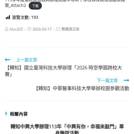
案_Attach2
下載
瀏覽次數:
193
Post
Post
Post
hlvs203
2026-03-17
教職員公告
author:
published:
category:
Read
上一篇文章
【轉知】國立臺灣科技大學辦理「2026 時空學園跨校大
more
賽」
articles
下一篇文章
【轉知】中華醫事科技大學舉辦校園參觀活動
相關內容
轉知中興大學辦理113年「中興有你，幸福來敲門」單
身聯誼活動