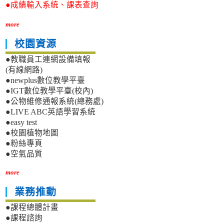
●成績輸入系統、課表查詢
more
校園資源
●教職員工連網設備填報
(有線網路)
●newplus數位教學平臺
●IGT數位教學平臺(校內)
●公物維修通報系統(總務處)
●LIVE ABC英語學習系統
●easy test
●校園植物地圖
●粉絲專頁
●空氣品質
more
業務推動
●課程總體計畫
●課程諮詢