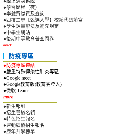
●線上選課系統
●學習歷程（夜）
●學雜費繳費及查詢
●四技二專【甄選入學】校系代碼填寫
●學生評量辦法及補充規定
●中學生網站
●後期中等教育普查問卷
more
防疫專區
●防疫專區連結
●嚴重特殊傳染性肺炎專區
●Google meet
●Google教育版(教育雲登入)
●微軟 Teams
新生專區
more
●新生報到
●招生管道名額
●特色招生報名
●運動績優招生報名
●歷年升學榜單