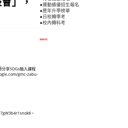
表會」，
●運動績優招生報名
●歷年升學榜單
●日校轉學考
●校內轉科考
more
分享SDGs融入課程
com/gmc-zabu-
gW3b4r1snok8，