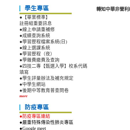
學生專區
轉知中華非營利
●【畢業標準】
註冊組重要訊息
●線上申請重補修
●成績查詢系統
●學習歷程檔案系統(日)
●線上選課系統
●學習歷程（夜）
●學雜費繳費及查詢
●四技二專【甄選入學】校系代碼
填寫
●學生評量辦法及補充規定
●中學生網站
●後期中等教育普查問卷
more
防疫專區
●防疫專區連結
●嚴重特殊傳染性肺炎專區
●Google meet