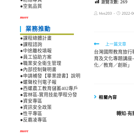
瀏覽次數:
269
●空氣品質
Post
Post
hlvs203
2022-0
author:
published:
more
業務推動
●課程總體計畫
Read
上一篇文章
●課程諮詢
●中途離校填報
台灣國際教育旅行聯
more
●員工協助方案
育及文化專題講座
articles
●職業安全衛生管理
化／教育／創新」
●內部控制聲明書
●申請補發【畢業證書】說明
●螺聲校刊電子報
●西螺農工教育儲蓄402專戶
●雲林區-實用技能學程分發
相關內容
●資安專區
●資訊安全政策
轉知-
●性平專區
●反霸凌專區
more