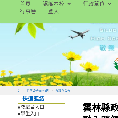
跳
首頁
認識本校
行政單位
轉
行事曆
登入
至
主
要
內
容
>
-首頁公告(勿勾選)
>
教職員公告
快速連結
雲林縣政
●教職員入口
●學生入口