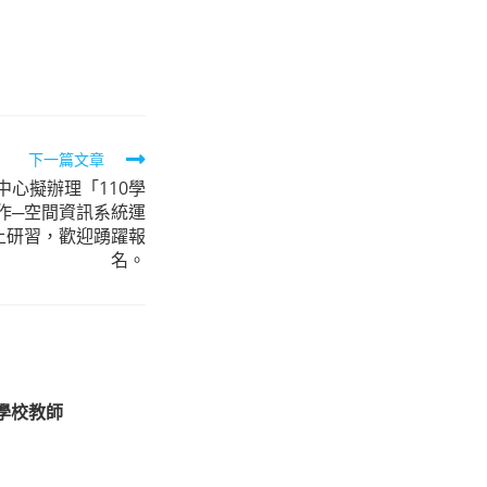
下一篇文章
心擬辦理「110學
作─空間資訊系統運
上研習，歡迎踴躍報
名。
學校教師