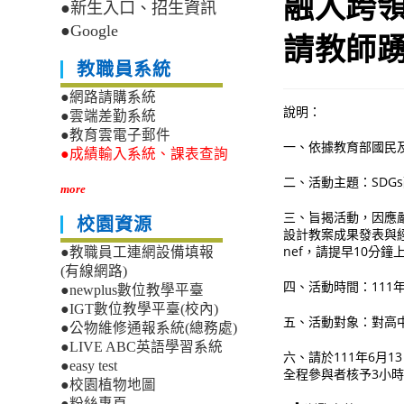
融入跨
●新生入口、招生資訊
●Google
請教師
教職員系統
●網路請購系統
說明：
●雲端差勤系統
●教育雲電子郵件
一、依據教育部國民及學
●成績輸入系統、課表查詢
二、活動主題：SDG
more
三、旨揭活動，因應
校園資源
設計教案成果發表與經驗分
nef，請提早10分鐘
●教職員工連網設備填報
(有線網路)
四、活動時間：111年
●newplus數位教學平臺
●IGT數位教學平臺(校內)
五、活動對象：對高
●公物維修通報系統(總務處)
●LIVE ABC英語學習系統
六、請於111年6月13日(
●easy test
全程參與者核予3小
●校園植物地圖
●粉絲專頁