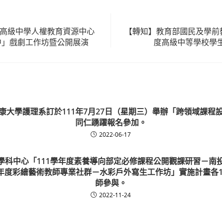
子高級中學人權教育資源中心
【轉知】教育部國民及學前教
中」戲劇工作坊暨公開展演
度高級中等學校學
康大學護理系訂於111年7月27日（星期三）舉辦「跨領域課程
同仁踴躍報名參加。
2022-06-17
學科中心「111學年度素養導向部定必修課程公開觀課研習－南
學年度彩繪藝術教師專業社群－水彩戶外寫生工作坊」實施計畫各
師參與。
2022-11-24