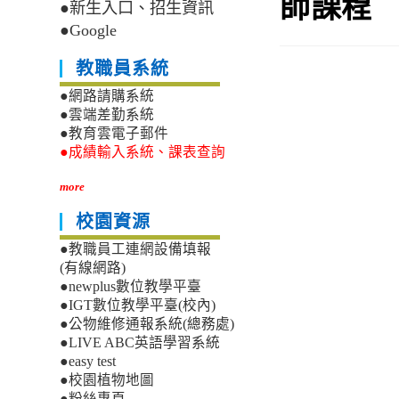
師課程
●新生入口、招生資訊
●Google
教職員系統
●網路請購系統
●雲端差勤系統
●教育雲電子郵件
●成績輸入系統、課表查詢
more
校園資源
●教職員工連網設備填報
(有線網路)
●newplus數位教學平臺
●IGT數位教學平臺(校內)
●公物維修通報系統(總務處)
●LIVE ABC英語學習系統
●easy test
●校園植物地圖
●粉絲專頁