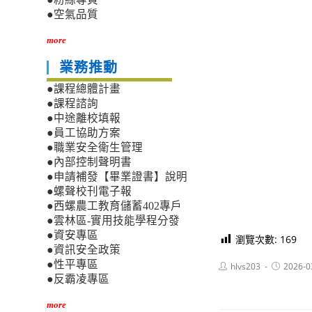
●空氣品質
more
業務推動
●課程總體計畫
●課程諮詢
●中途離校填報
●員工協助方案
●職業安全衛生管理
●內部控制聲明書
●申請補發【畢業證書】說明
●螺聲校刊電子報
●西螺農工教育儲蓄402專戶
●雲林區-實用技能學程分發
●資安專區
瀏覽次數:
169
●資訊安全政策
●性平專區
Post
Post
hlvs203
2026-0
author:
published:
●反霸凌專區
more