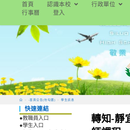
跳
首頁
認識本校
行政單位
轉
行事曆
登入
至
主
要
內
容
>
-首頁公告(勿勾選)
>
學生訊息
快速連結
轉知-靜
●教職員入口
●學生入口