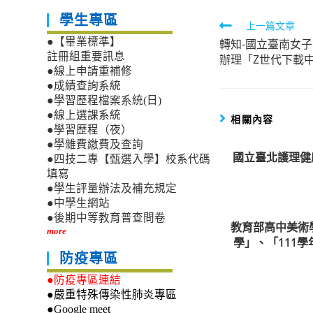
學生專區
Read
上一篇文章
●【畢業標準】
轉知-國立臺南女
more
註冊組重要訊息
辦理「Z世代下載
articles
●線上申請重補修
●成績查詢系統
●學習歷程檔案系統(日)
●線上選課系統
相關內容
●學習歷程（夜）
●學雜費繳費及查詢
國立臺北護理健
●四技二專【甄選入學】校系代碼
填寫
●學生評量辦法及補充規定
●中學生網站
●後期中等教育普查問卷
教育部高中美術
more
學」、「111
防疫專區
●防疫專區連結
●嚴重特殊傳染性肺炎專區
●Google meet