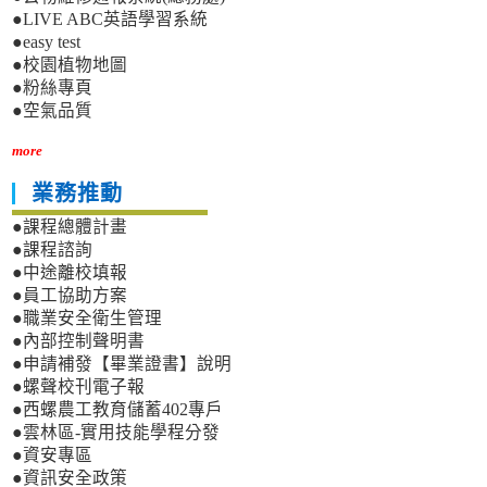
●LIVE ABC英語學習系統
●easy test
●校園植物地圖
●粉絲專頁
●空氣品質
more
業務推動
●課程總體計畫
●課程諮詢
●中途離校填報
●員工協助方案
●職業安全衛生管理
●內部控制聲明書
●申請補發【畢業證書】說明
●螺聲校刊電子報
●西螺農工教育儲蓄402專戶
●雲林區-實用技能學程分發
●資安專區
●資訊安全政策