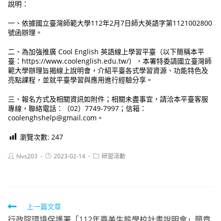
說明：
一、依據國立臺灣師範大學112年2月7日師大英語字第1121002800
號函辦理。
二、為加強推廣 Cool English 英語線上學習平臺（以下簡稱本平
臺：https://www.coolenglish.edu.tw/），本署特委請國立臺灣師
範大學辦理旨揭線上說明會，介紹平臺各式學習資源、功能特色及
亮點課程，並就平臺學習與應用進行經驗分享。
三、報名方式及相關資訊如附件；相關未盡事宜，請洽本平臺客服
專線，聯絡電話：（02）7749-7997；信箱：
coolenghshelp@gmail.com。
瀏覽次數:
247
Post
Post
Post
hlvs203
2023-02-14
研習活動
author:
published:
category:
Read
上一篇文章
行政院環境保護署「112年臺美生態學校計畫說明會」簡章