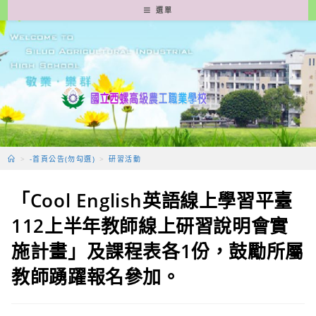
跳
選單
轉
至
主
要
內
容
>
-首頁公告(勿勾選)
>
研習活動
「Cool English英語線上學習平臺
112上半年教師線上研習說明會實
施計畫」及課程表各1份，鼓勵所屬
教師踴躍報名參加。