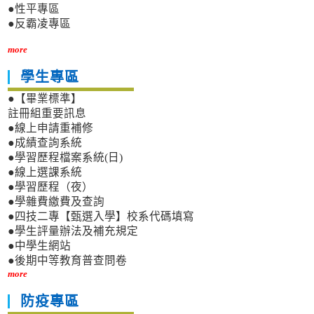
●性平專區
●反霸凌專區
more
學生專區
●【畢業標準】
註冊組重要訊息
●線上申請重補修
●成績查詢系統
●學習歷程檔案系統(日)
●線上選課系統
●學習歷程（夜）
●學雜費繳費及查詢
●四技二專【甄選入學】校系代碼填寫
●學生評量辦法及補充規定
●中學生網站
●後期中等教育普查問卷
more
防疫專區