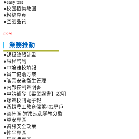
●easy test
●校園植物地圖
●粉絲專頁
●空氣品質
more
業務推動
●課程總體計畫
●課程諮詢
●中途離校填報
●員工協助方案
●職業安全衛生管理
●內部控制聲明書
●申請補發【畢業證書】說明
●螺聲校刊電子報
●西螺農工教育儲蓄402專戶
●雲林區-實用技能學程分發
●資安專區
●資訊安全政策
●性平專區