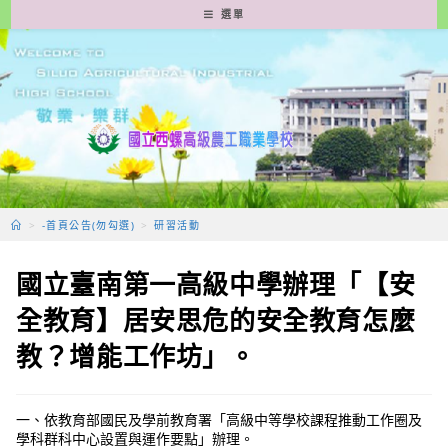
跳
選單
轉
至
主
要
內
容
>
-首頁公告(勿勾選)
>
研習活動
國立臺南第一高級中學辦理「【安
全教育】居安思危的安全教育怎麼
教？增能工作坊」。
一、依教育部國民及學前教育署「高級中等學校課程推動工作圈及
學科群科中心設置與運作要點」辦理。