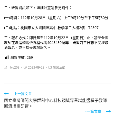
二、研習資訊如下，詳細計畫請參見附件：
(一)時間：112年10月28日（星期六）上午9時10分至下午5時30分
(二)地點：桃園市立大園國際高中 教學第二大樓2樓－T2307
三、報名方式：即日起至112年10月22日（星期日）止，請至全國
教師在職進修網依課程代碼4045450搜尋。研習前三日恕不受理取
消報名，亦不接受現場報名。
瀏覽次數:
269
Post
Post
Post
hlvs203
2023-09-28
研習活動
author:
published:
category:
Read
上一篇文章
國立臺灣師範大學群科中心科技領域專業增能暨種子教師
more
回流培訓研習。
articles
下一篇文章