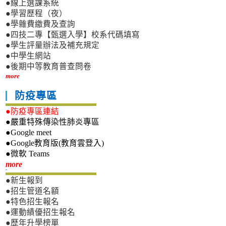
●線上選課系統
●學習歷程（夜）
●學雜費繳費及查詢
●四技二專【甄選入學】校系代碼填寫
●學生評量辦法及補充規定
●中學生網站
●後期中等教育普查問卷
more
防疫專區
●防疫專區連結
●嚴重特殊傳染性肺炎專區
●Google meet
●Google教育版(教育雲登入)
●微軟 Teams
新生專區
more
●新生報到
●招生管道名額
●特色招生報名
●運動績優招生報名
●歷年升學榜單