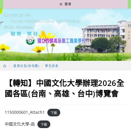
跳
選單
轉
至
主
要
內
容
>
-首頁公告(勿勾選)
>
學生訊息
【轉知】中國文化大學辦理2026全
國各區(台南、高雄、台中)博覽會
1150000601_Attach1
下載
中國文化大學-函
下載