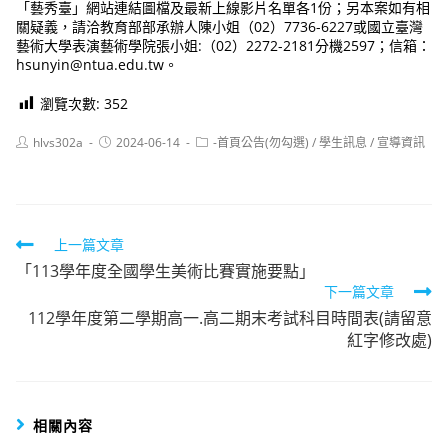
「藝秀臺」網站連結圖檔及最新上線影片名單各1份；另本案如有相
關疑義，請洽教育部部承辦人陳小姐（02）7736-6227或國立臺灣
藝術大學表演藝術學院張小姐:（02）2272-2181分機2597；信箱：
hsunyin@ntua.edu.tw。
瀏覽次數:
352
Post
Post
Post
hlvs302a
2024-06-14
-首頁公告(勿勾選)
/
學生訊息
/
宣導資訊
author:
published:
category:
Read
上一篇文章
「113學年度全國學生美術比賽實施要點」
more
下一篇文章
articles
112學年度第二學期高一.高二期末考試科目時間表(請留意
紅字修改處)
相關內容