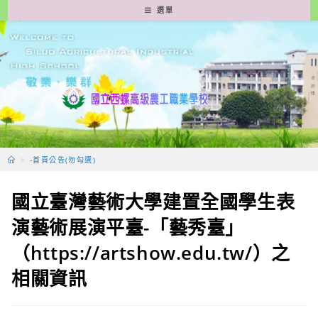
跳
選單
轉
至
主
要
內
容
>
-首頁公告(勿勾選)
國立臺灣藝術大學建置全國學生表
演藝術展演平臺-「藝秀臺」
（https://artshow.edu.tw/）之
相關資訊