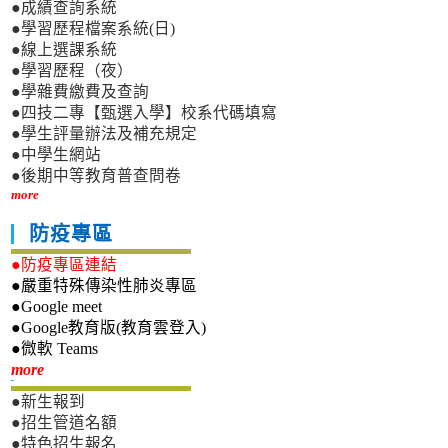
●成績查詢系統
●學習歷程檔案系統(日)
●線上選課系統
●學習歷程（夜）
●學雜費繳費及查詢
●四技二專【甄選入學】校系代碼填寫
●學生評量辦法及補充規定
●中學生網站
●後期中等教育普查問卷
more
防疫專區
●防疫專區連結
●嚴重特殊傳染性肺炎專區
●Google meet
●Google教育版(教育雲登入)
●微軟 Teams
新生專區
more
●新生報到
●招生管道名額
●特色招生報名