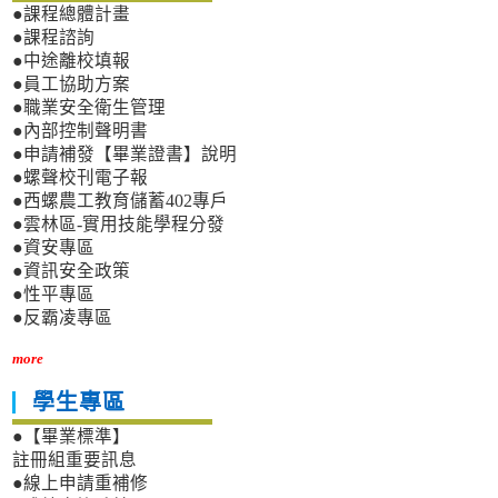
●課程總體計畫
●課程諮詢
●中途離校填報
●員工協助方案
●職業安全衛生管理
●內部控制聲明書
●申請補發【畢業證書】說明
●螺聲校刊電子報
●西螺農工教育儲蓄402專戶
●雲林區-實用技能學程分發
●資安專區
●資訊安全政策
●性平專區
●反霸凌專區
more
學生專區
●【畢業標準】
註冊組重要訊息
●線上申請重補修