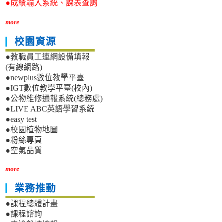
●成績輸入系統、課表查詢
more
校園資源
●教職員工連網設備填報
(有線網路)
●newplus數位教學平臺
●IGT數位教學平臺(校內)
●公物維修通報系統(總務處)
●LIVE ABC英語學習系統
●easy test
●校園植物地圖
●粉絲專頁
●空氣品質
more
業務推動
●課程總體計畫
●課程諮詢