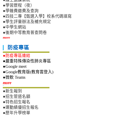
●學習歷程（夜）
●學雜費繳費及查詢
●四技二專【甄選入學】校系代碼填寫
●學生評量辦法及補充規定
●中學生網站
●後期中等教育普查問卷
more
防疫專區
●防疫專區連結
●嚴重特殊傳染性肺炎專區
●Google meet
●Google教育版(教育雲登入)
●微軟 Teams
新生專區
more
●新生報到
●招生管道名額
●特色招生報名
●運動績優招生報名
●歷年升學榜單