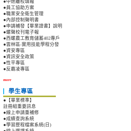
●中途離校填報
●員工協助方案
●職業安全衛生管理
●內部控制聲明書
●申請補發【畢業證書】說明
●螺聲校刊電子報
●西螺農工教育儲蓄402專戶
●雲林區-實用技能學程分發
●資安專區
●資訊安全政策
●性平專區
●反霸凌專區
more
學生專區
●【畢業標準】
註冊組重要訊息
●線上申請重補修
●成績查詢系統
●學習歷程檔案系統(日)
●線上選課系統