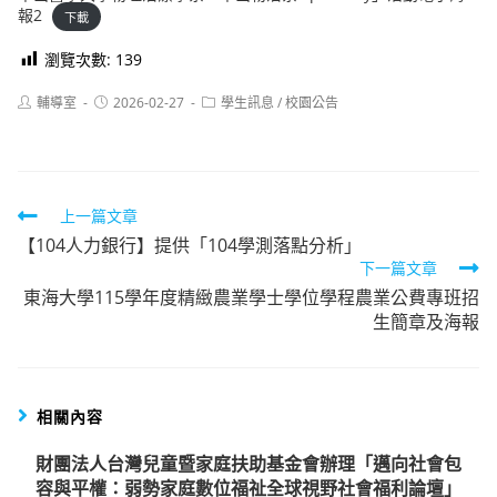
報2
下載
瀏覽次數:
139
Post
Post
Post
輔導室
2026-02-27
學生訊息
/
校園公告
author:
published:
category:
Read
上一篇文章
【104人力銀行】提供「104學測落點分析」
more
下一篇文章
articles
東海大學115學年度精緻農業學士學位學程農業公費專班招
生簡章及海報
相關內容
財團法人台灣兒童暨家庭扶助基金會辦理「邁向社會包
容與平權：弱勢家庭數位福祉全球視野社會福利論壇」