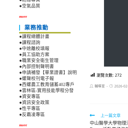
●空氣品質
more
業務推動
●課程總體計畫
●課程諮詢
●中途離校填報
●員工協助方案
●職業安全衛生管理
●內部控制聲明書
●申請補發【畢業證書】說明
瀏覽次數:
272
●螺聲校刊電子報
●西螺農工教育儲蓄402專戶
Post
Post
輔導室
2026-02
author:
published:
●雲林區-實用技能學程分發
●資安專區
●資訊安全政策
●性平專區
●反霸凌專區
Read
上一篇文章
中山醫學大學物理
more
more