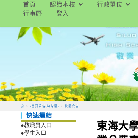
跳
首頁
認識本校
行政單位
轉
行事曆
登入
至
主
要
內
容
>
-首頁公告(勿勾選)
>
校園公告
快速連結
東海大學
●教職員入口
●學生入口