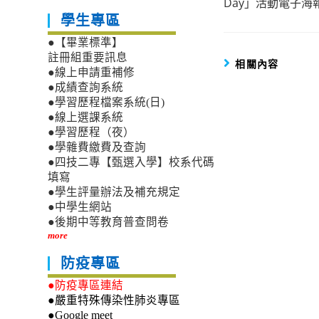
Day」活動電子海
articles
學生專區
●【畢業標準】
註冊組重要訊息
相關內容
●線上申請重補修
●成績查詢系統
●學習歷程檔案系統(日)
●線上選課系統
●學習歷程（夜）
●學雜費繳費及查詢
●四技二專【甄選入學】校系代碼
填寫
●學生評量辦法及補充規定
●中學生網站
●後期中等教育普查問卷
more
防疫專區
●防疫專區連結
●嚴重特殊傳染性肺炎專區
●Google meet