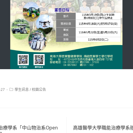
Post
-27
學生訊息
/
校園公告
category:
治療學系「中山物治系Open
高雄醫學大學職能治療學系