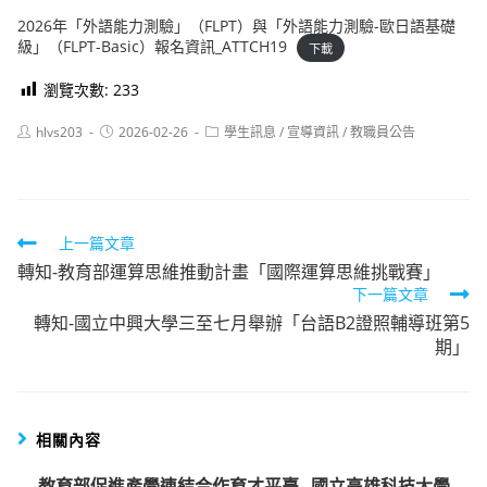
2026年「外語能力測驗」（FLPT）與「外語能力測驗-歐日語基礎
級」（FLPT-Basic）報名資訊_ATTCH19
下載
瀏覽次數:
233
Post
Post
Post
hlvs203
2026-02-26
學生訊息
/
宣導資訊
/
教職員公告
author:
published:
category:
Read
上一篇文章
轉知-教育部運算思維推動計畫「國際運算思維挑戰賽」
more
下一篇文章
articles
轉知-國立中興大學三至七月舉辦「台語B2證照輔導班第5
期」
相關內容
教育部促進產學連結合作育才平臺─國立高雄科技大學