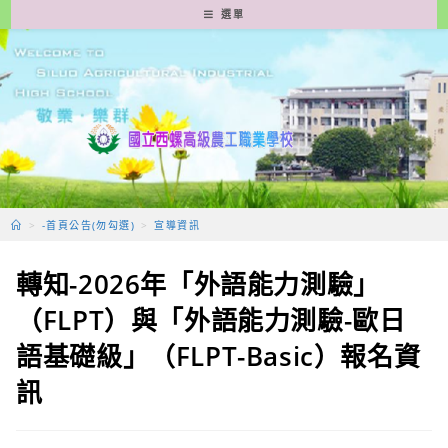
跳
選單
轉
至
主
要
內
容
>
-首頁公告(勿勾選)
>
宣導資訊
轉知-2026年「外語能力測驗」
（FLPT）與「外語能力測驗-歐日
語基礎級」（FLPT-Basic）報名資
訊