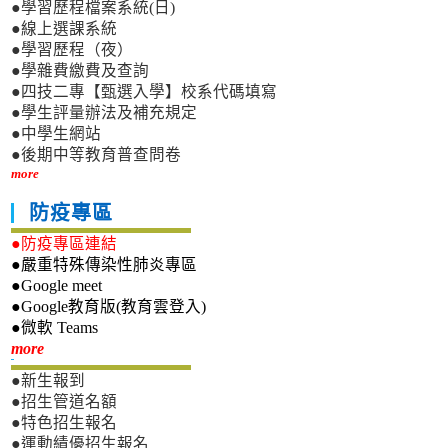
●學習歷程檔案系統(日)
●線上選課系統
●學習歷程（夜）
●學雜費繳費及查詢
●四技二專【甄選入學】校系代碼填寫
●學生評量辦法及補充規定
●中學生網站
●後期中等教育普查問卷
more
防疫專區
●防疫專區連結
●嚴重特殊傳染性肺炎專區
●Google meet
●Google教育版(教育雲登入)
●微軟 Teams
新生專區
more
●新生報到
●招生管道名額
●特色招生報名
●運動績優招生報名