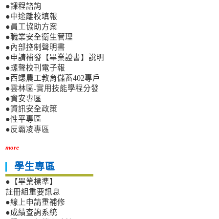
●課程諮詢
●中途離校填報
●員工協助方案
●職業安全衛生管理
●內部控制聲明書
●申請補發【畢業證書】說明
●螺聲校刊電子報
●西螺農工教育儲蓄402專戶
●雲林區-實用技能學程分發
●資安專區
●資訊安全政策
●性平專區
●反霸凌專區
more
學生專區
●【畢業標準】
註冊組重要訊息
●線上申請重補修
●成績查詢系統