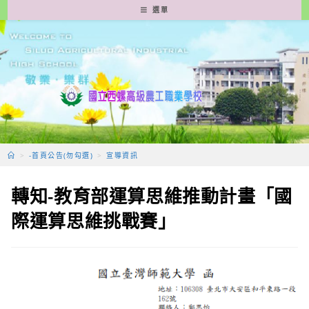
跳
選單
轉
至
主
要
內
容
>
-首頁公告(勿勾選)
>
宣導資訊
轉知-教育部運算思維推動計畫「國
際運算思維挑戰賽」