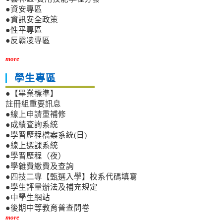
●資安專區
●資訊安全政策
●性平專區
●反霸凌專區
more
學生專區
●【畢業標準】
註冊組重要訊息
●線上申請重補修
●成績查詢系統
●學習歷程檔案系統(日)
●線上選課系統
●學習歷程（夜）
●學雜費繳費及查詢
●四技二專【甄選入學】校系代碼填寫
●學生評量辦法及補充規定
●中學生網站
●後期中等教育普查問卷
more