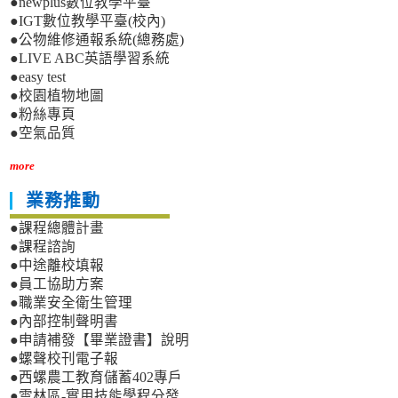
●newplus數位教學平臺
●IGT數位教學平臺(校內)
●公物維修通報系統(總務處)
●LIVE ABC英語學習系統
●easy test
●校園植物地圖
●粉絲專頁
●空氣品質
more
業務推動
●課程總體計畫
●課程諮詢
●中途離校填報
●員工協助方案
●職業安全衛生管理
●內部控制聲明書
●申請補發【畢業證書】說明
●螺聲校刊電子報
●西螺農工教育儲蓄402專戶
●雲林區-實用技能學程分發