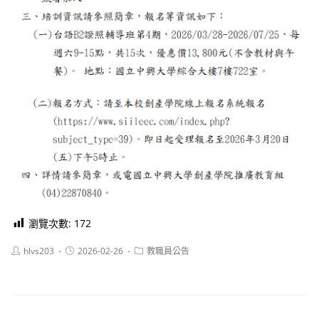
瀏覽次數:
172
Post
Post
Post
hlvs203
2026-02-26
教職員公告
author:
published:
category: