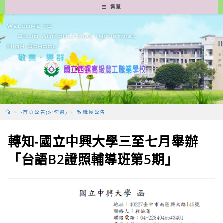
跳
選單
轉
至
主
要
內
容
>
-首頁公告(勿勾選)
>
教職員公告
轉知-國立中興大學三至七月舉辦
「台語B2證照輔導班第5期」