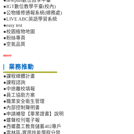
●newplus數位教學平臺
●IGT數位教學平臺(校內)
●公物維修通報系統(總務處)
●LIVE ABC英語學習系統
●easy test
●校園植物地圖
●粉絲專頁
●空氣品質
more
業務推動
●課程總體計畫
●課程諮詢
●中途離校填報
●員工協助方案
●職業安全衛生管理
●內部控制聲明書
●申請補發【畢業證書】說明
●螺聲校刊電子報
●西螺農工教育儲蓄402專戶
●雲林區-實用技能學程分發