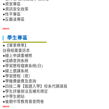
●資安專區
●資訊安全政策
●性平專區
●反霸凌專區
more
學生專區
●【畢業標準】
註冊組重要訊息
●線上申請重補修
●成績查詢系統
●學習歷程檔案系統(日)
●線上選課系統
●學習歷程（夜）
●學雜費繳費及查詢
●四技二專【甄選入學】校系代碼填寫
●學生評量辦法及補充規定
●中學生網站
●後期中等教育普查問卷
more