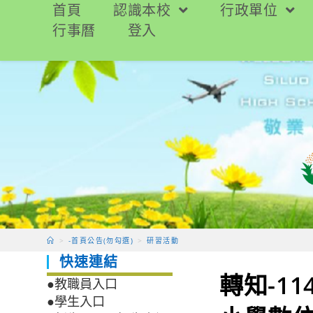
跳
首頁
認識本校
行政單位
轉
行事曆
登入
至
主
要
內
容
>
-首頁公告(勿勾選)
>
研習活動
快速連結
轉知-1
●教職員入口
●學生入口