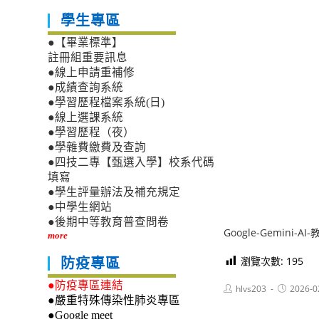
學生專區
●【畢業標準】
註冊組重要訊息
●線上申請重補修
●成績查詢系統
●學習歷程檔案系統(日)
●線上選課系統
●學習歷程（夜）
●學雜費繳費及查詢
●四技二專【甄選入學】校系代碼
填寫
●學生評量辦法及補充規定
●中學生網站
●後期中等教育普查問卷
Google-Gemini-
more
瀏覽次數:
195
防疫專區
●防疫專區連結
Post
Post
hlvs203
2026-0
author:
published:
●嚴重特殊傳染性肺炎專區
●Google meet