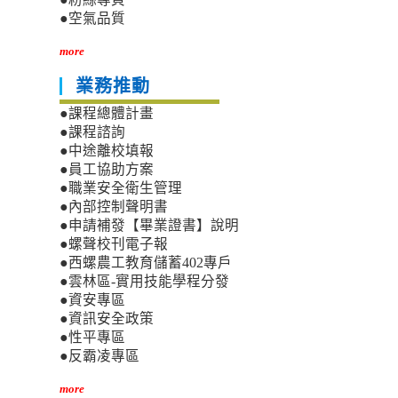
●空氣品質
more
業務推動
●課程總體計畫
●課程諮詢
●中途離校填報
●員工協助方案
●職業安全衛生管理
●內部控制聲明書
●申請補發【畢業證書】說明
●螺聲校刊電子報
●西螺農工教育儲蓄402專戶
●雲林區-實用技能學程分發
●資安專區
●資訊安全政策
●性平專區
●反霸凌專區
more