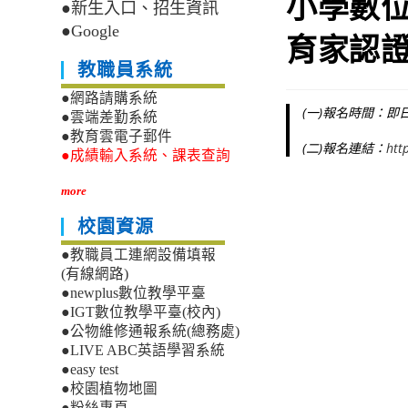
小學數位學
●新生入口、招生資訊
●Google
育家認證
教職員系統
●網路請購系統
(一)報名時間：即日
●雲端差勤系統
●教育雲電子郵件
(二)報名連結：
htt
●成績輸入系統、課表查詢
more
校園資源
●教職員工連網設備填報
(有線網路)
●newplus數位教學平臺
●IGT數位教學平臺(校內)
●公物維修通報系統(總務處)
●LIVE ABC英語學習系統
●easy test
●校園植物地圖
●粉絲專頁