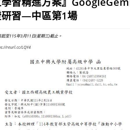
習精進方案』GoogleGemi
研習—中區第1場
起至115年3月11日(星期三)截止。
ps://reurl.cc/LQY4