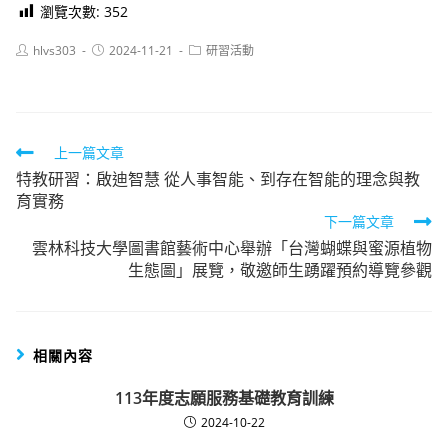
瀏覽次數:
352
Post
Post
Post
hlvs303
2024-11-21
研習活動
author:
published:
category:
Read
上一篇文章
特教研習：啟迪智慧 從人事智能、到存在智能的理念與教
more
育實務
articles
下一篇文章
雲林科技大學圖書館藝術中心舉辦「台灣蝴蝶與蜜源植物
生態圖」展覽，敬邀師生踴躍預約導覽參觀
相關內容
113年度志願服務基礎教育訓練
2024-10-22