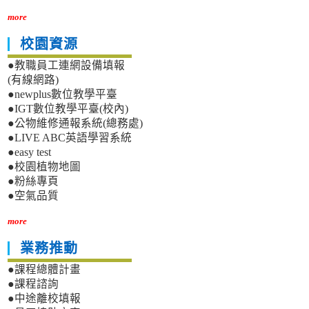
more
校園資源
●教職員工連網設備填報
(有線網路)
●newplus數位教學平臺
●IGT數位教學平臺(校內)
●公物維修通報系統(總務處)
●LIVE ABC英語學習系統
●easy test
●校園植物地圖
●粉絲專頁
●空氣品質
more
業務推動
●課程總體計畫
●課程諮詢
●中途離校填報