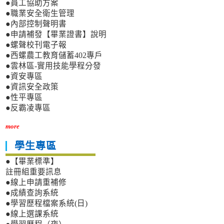
●員工協助方案
●職業安全衛生管理
●內部控制聲明書
●申請補發【畢業證書】說明
●螺聲校刊電子報
●西螺農工教育儲蓄402專戶
●雲林區-實用技能學程分發
●資安專區
●資訊安全政策
●性平專區
●反霸凌專區
more
學生專區
●【畢業標準】
註冊組重要訊息
●線上申請重補修
●成績查詢系統
●學習歷程檔案系統(日)
●線上選課系統