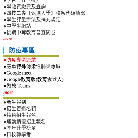
●學習歷程（夜）
●學雜費繳費及查詢
●四技二專【甄選入學】校系代碼填寫
●學生評量辦法及補充規定
●中學生網站
●後期中等教育普查問卷
more
防疫專區
●防疫專區連結
●嚴重特殊傳染性肺炎專區
●Google meet
●Google教育版(教育雲登入)
●微軟 Teams
新生專區
more
●新生報到
●招生管道名額
●特色招生報名
●運動績優招生報名
●歷年升學榜單
●日校轉學考