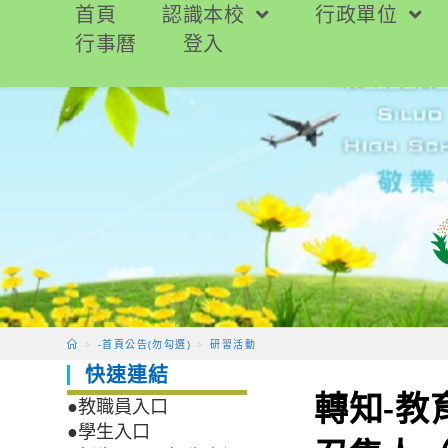
跳
首頁
認識本校
行政單位
轉
行事曆
登入
至
主
要
內
容
>
-首頁公告(勿勾選)
>
研習活動
快速連結
轉知-教
●教職員入口
●學生入口