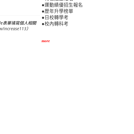
●運動績優招生報名
●歷年升學榜單
●日校轉學考
le表單填寫個人相關
●校內轉科考
tw/increase113
）
more