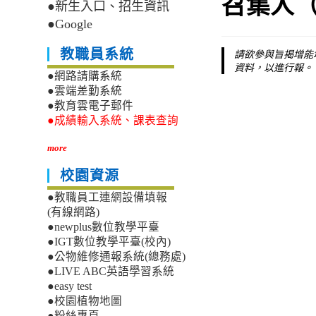
召集人
●新生入口、招生資訊
●Google
教職員系統
請欲參與旨揭增能培
資料，以進行報。
●網路請購系統
●雲端差勤系統
●教育雲電子郵件
●成績輸入系統、課表查詢
more
校園資源
●教職員工連網設備填報
(有線網路)
●newplus數位教學平臺
●IGT數位教學平臺(校內)
●公物維修通報系統(總務處)
●LIVE ABC英語學習系統
●easy test
●校園植物地圖
●粉絲專頁