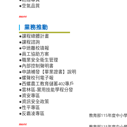
●空氣品質
more
業務推動
●課程總體計畫
●課程諮詢
●中途離校填報
●員工協助方案
●職業安全衛生管理
●內部控制聲明書
●申請補發【畢業證書】說明
●螺聲校刊電子報
●西螺農工教育儲蓄402專戶
●雲林區-實用技能學程分發
●資安專區
●資訊安全政策
●性平專區
●反霸凌專區
教育部115年度中小
more
教育部115年度中小