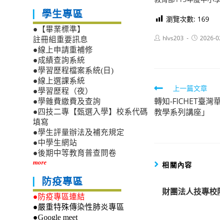
學生專區
瀏覽次數:
169
●【畢業標準】
Post
Post
hlvs203
2026-0
註冊組重要訊息
author:
published:
●線上申請重補修
●成績查詢系統
●學習歷程檔案系統(日)
●線上選課系統
Read
上一篇文章
●學習歷程（夜）
轉知-FICHET
more
●學雜費繳費及查詢
教學系列講座」
●四技二專【甄選入學】校系代碼
articles
填寫
●學生評量辦法及補充規定
●中學生網站
●後期中等教育普查問卷
more
相關內容
防疫專區
財團法人技專校
●防疫專區連結
●嚴重特殊傳染性肺炎專區
●Google meet