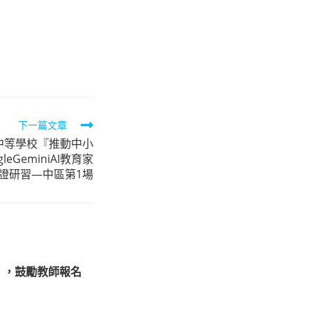
下一篇文章
級中等學校『推動中小
GeminiAI教育家
證研習—中區第1場
」，鼓勵教師報名