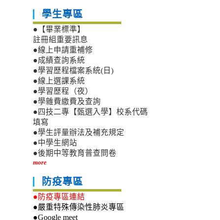
學生專區
●【畢業標準】
註冊組重要訊息
●線上申請重補修
●成績查詢系統
●學習歷程檔案系統(日)
●線上選課系統
●學習歷程（夜）
●學雜費繳費及查詢
●四技二專【甄選入學】校系代碼
填寫
●學生評量辦法及補充規定
●中學生網站
●後期中等教育普查問卷
more
防疫專區
●防疫專區連結
●嚴重特殊傳染性肺炎專區
●Google meet