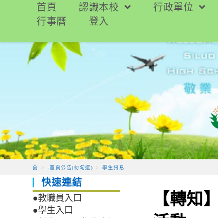
跳
首頁
認識本校
行政單位
轉
行事曆
登入
至
主
要
內
容
>
-首頁公告(勿勾選)
>
學生訊息
快速連結
【轉知
●教職員入口
●學生入口