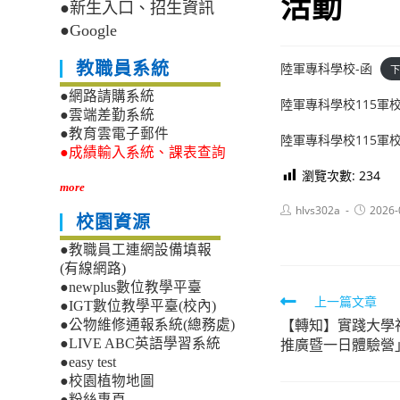
活動
●新生入口、招生資訊
●Google
教職員系統
陸軍專科學校-函
下
●網路請購系統
陸軍專科學校115軍
●雲端差勤系統
●教育雲電子郵件
陸軍專科學校115軍
●成績輸入系統、課表查詢
瀏覽次數:
234
more
Post
Post
hlvs302a
2026-
校園資源
author:
published
●教職員工連網設備填報
(有線網路)
●newplus數位教學平臺
Read
上一篇文章
●IGT數位教學平臺(校內)
【轉知】實踐大學
more
●公物維修通報系統(總務處)
推廣暨一日體驗營
●LIVE ABC英語學習系統
articles
●easy test
●校園植物地圖
●粉絲專頁