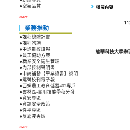
●空氣品質
相關內容
more
1
業務推動
●課程總體計畫
●課程諮詢
●中途離校填報
龍華科技大學辦理
●員工協助方案
●職業安全衛生管理
●內部控制聲明書
●申請補發【畢業證書】說明
●螺聲校刊電子報
●西螺農工教育儲蓄402專戶
●雲林區-實用技能學程分發
●資安專區
●資訊安全政策
●性平專區
●反霸凌專區
more