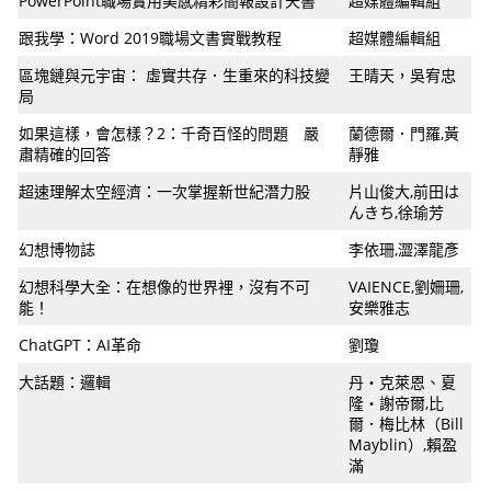
PowerPoint職場實用美感精彩簡報設計天書
超媒體編輯組
跟我學：Word 2019職場文書實戰教程
超媒體編輯組
區塊鏈與元宇宙： 虛實共存．生重來的科技變
王晴天，吳宥忠
局
如果這樣，會怎樣？2：千奇百怪的問題 嚴
蘭德爾．門羅,黃
肅精確的回答
靜雅
超速理解太空經濟：一次掌握新世紀潛力股
片山俊大,前田は
んきち,徐瑜芳
幻想博物誌
李依珊,澀澤龍彥
幻想科學大全：在想像的世界裡，沒有不可
VAIENCE,劉姍珊,
能！
安樂雅志
ChatGPT：AI革命
劉瓊
大話題：邏輯
丹‧克萊恩、夏
隆‧謝帝爾,比
爾．梅比林（Bill
Mayblin）,賴盈
滿