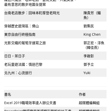
最有意思的散步地圖全提案
台南老店散步：回味本町摩登老時光
陳貴芳（鱷
魚）
穿越歷史遊灣區：佛山
劉集民
東京自由行終極指南
King Chen
光影交織的葡萄牙速寫之旅
郭正宏、淳魚
（韓佳燕）
日日，茶日子
李啟彰
老玩童遊法國：情迷巴黎
鄧予立
北九州：心流旅行
Yuki
書名
作者
Excel 2019職場效率達人辦公天書
超媒體編輯組