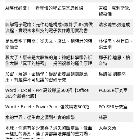
AI時代必讀！一看就懂的程式語言思維課
吉姆．克利斯欽,
魏嘉儀
圖解電子電路：元件功能構成×設計手法×實做
清水曉生,張迺成
流程，實現未來科技的電子製作應用實務書
是誰發明了時間：從天文、曆法、到時計的時
林俊杰、林建良、
間簡史
洪士勛
糗大了！原來是大腦搞的鬼：神經科學家告訴
鄧子矜,迪恩．柏
你大腦「真正的秘密」，揭開複雜的運作原理
奈特
加密‧解謎‧密碼學：從歷史發展到關鍵應
吳詩湄,劉巍然
用，有趣得不可思議的密碼研究
Word、Excel、PPT高效爆量500招【Office
PCuSER研究室
365全新進化版】
Word、Excel、PowerPoint 強效精攻500招
PCuSER研究室
水的世界：從生命之源到社會的維繫
林靜
地球，你還有多少驚喜？消失的幽靈島、像血
大華文苑
一樣紅的赤潮、連子彈都無法穿越的重力場，