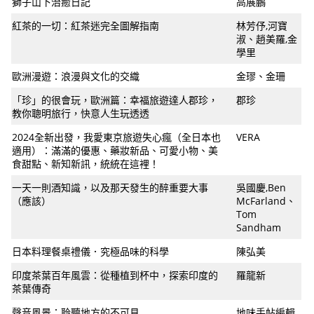
獅子山下治癒日記
高展鵬
紅茶的一切：紅茶迷完全圖解指南
林芳伃,河寶
淑、趙美羅,金
學里
歐洲漫遊：浪漫與文化的交織
金璆、金珊
「珍」的很會玩，歐洲篇：幸福旅遊達人郡珍，
郡珍
教你聰明旅行，快意人生玩透透
2024全新出發，我愛東京旅遊失心瘋（全日本也
VERA
適用）：滿滿的優惠、藥妝新品、可愛小物、美
食甜點、新知新訊，統統在這裡！
一天一則酒知識，以及那天發生的醉重要大事
吳國慶,Ben
（應該）
McFarland、
Tom
Sandham
日本料理餐桌禮儀．究極品味的科學
陳弘美
印度茶葉百年風雲：從種植到杯中，探索印度的
羅龍新
茶葉傳奇
聲音風景：聆聽地方的不可見
地味手帖編輯