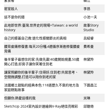
素食者
韓江
密室殺人
李昂
這不是你的錯
小池一夫
此地即世界:臺灣,世界史的現場=Taiwan: a world
故事Story
history
Studio
自己的膝蓋自己救:退化性膝關節炎的真相
呂紹睿
腰背痠痛修復書:每天20分種,4週循序漸進修復腰痠
費希曼
背痛
後半輩子最想住的家:先做先贏!40歲開始規畫,50歲
林黛羚
開心打造,好房子讓你笑著住到老
讓家照顧你的後半輩子:住得好,住到老!共居思考、
林黛羚
空間微調整,打造可以陪你到老的家
法國鄉土甜點的經典本色:118道歷久不衰的地方及
下園昌江
家庭糕點故事
但願你,熱愛這樣的我
米琳
SketchUp 2024室內設計速繪與V-Ray絕佳亮眼彩
邱聰倚