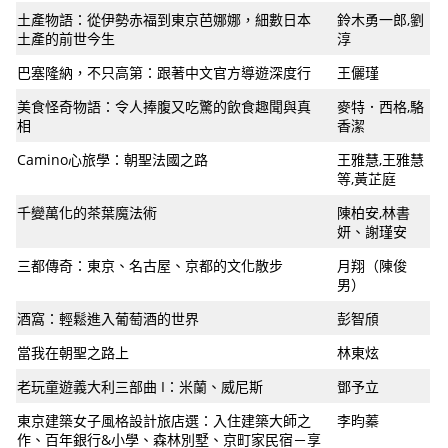
土產物語：從伊勢赤福到東京芭娜娜，細數日本
鈴木勇一郎,劉
土產的前世今生
淳
巴塞隆納，不只高第：跟著中文官方導遊深度行
王儷瑾
美食怪奇物語：令人捧腹又吃驚的飲食趣聞與真
麥特．西格,駱
相
香潔
Camino心旅學：朝聖法國之路
王雅慧,王雅慧
等,黃芷庭
千變萬化的茶葉魔法術
陳柏安,林書
妍、謝瑾安
三都傳奇：東京、名古屋、京都的文化散步
月翔（陳俊
男）
酒窩：輕鬆進入葡萄酒的世界
彭智頎
當我在朝聖之路上
林東炫
老玩童遊義大利三部曲 I：米蘭、威尼斯
鄧予立
東京建築女子風格設計旅店選：入住建築大師之
李昀蓁
作、百年銀行&小學、森林別墅、京町家民宿－享