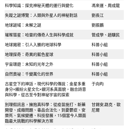
科學知識：探究神秘天體的運行與變化
馮來運、周成龍
失蹤之謎博覽：人類與外星人的神秘對話
劉長江
地球謎域：未解之謎
劉振鵬
璀璨彗星：哈雷的傳奇人生與科學成就
管成學、趙驥民
地球揭密：引人入勝的地球科學
科普小組
地理探奇：奇異的藍色星球
科普小組
宇宙環遊：未知的光年之外
科普小組
自然奧祕：千變萬化的世界
科普小組
古星空下的神話，現代科學的傳說：金星多重
于向昀
身分×繽紛火星文化×銀河系真面貌，融合詩意
與科學，從古至今對神祕宇宙的探索
別理假訊息，擁抱真科學：從疫苗施打、新藥
甘錫安,路克．歐
開發、成癮問題、毒品合法化，到憂鬱症、安
尼爾
樂死、氣候變遷、科技發展，15個當今人類面
臨最大挑戰的科學解決方案