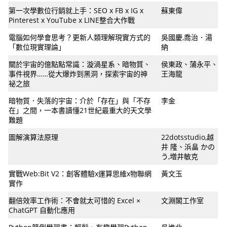
第一次學數位行銷就上手：SEO x FB x IG x
蘇東偉
Pinterest x YouTube x LINE整合大作戰
電腦如何學會思考？更新人類理解現實方式的
吳國慶,喬治．湯
「數位現實理論」
納
關於宇宙的億點點常識：漩渦星系、暗物質、
侯東政、蒲永平、
事件視界……從大爆炸到黑洞，探索宇宙的神
王海龍
祕之旅
暗物質．失落的宇宙：介於「存在」與「不存
李金
在」之間，一本書讀懂21世紀最重大的天文學
難題
圖解演算法原理
22dotsstudio,越
井 隆、浜畠 かの
う,増井敏克
實戰Web:Bit V2：創客體驗x運算思維x物聯網
黃文玉
實作
翻倍效率工作術：不會就太可惜的 Excel ×
文淵閣工作室
ChatGPT 自動化應用