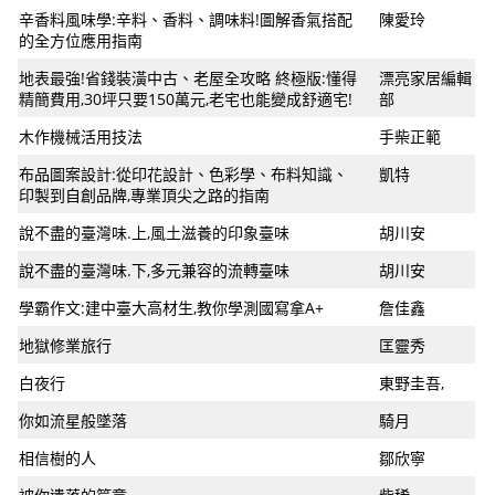
辛香料風味學:辛料、香料、調味料!圖解香氣搭配
陳愛玲
的全方位應用指南
地表最強!省錢裝潢中古、老屋全攻略 終極版:懂得
漂亮家居編輯
精簡費用,30坪只要150萬元,老宅也能變成舒適宅!
部
木作機械活用技法
手柴正範
布品圖案設計:從印花設計、色彩學、布料知識、
凱特
印製到自創品牌,專業頂尖之路的指南
說不盡的臺灣味.上,風土滋養的印象臺味
胡川安
說不盡的臺灣味.下,多元兼容的流轉臺味
胡川安
學霸作文:建中臺大高材生,教你學測國寫拿A+
詹佳鑫
地獄修業旅行
匡靈秀
白夜行
東野圭吾,
你如流星般墜落
騎月
相信樹的人
鄒欣寧