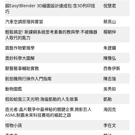
超Easy!Blender 3D繪圖設計速成包:含3D列印技
倪慧君
巧
汽車空調原理與實習
蔡燕山
輕鬆搞定! 新課綱系統思考素養的教與學:不被機器
楊朝仲
人取代的能力
園藝作物繁殖學
朱建鏞
奧妙科學大圖解
陳豫弘
獸醫醫事輔助實務
西魯伊斯
航拍機飛行操作入門指南
陳志強
動物圖鑑
吳秀如
假如給我三天光明:海倫凱勒的人生故事
凱勒
造光者:晶片戰爭中最神秘的關鍵企業,微影巨人
海因克
ASML制霸未來科技賽局的崛起之路
怪物小孩
李在文