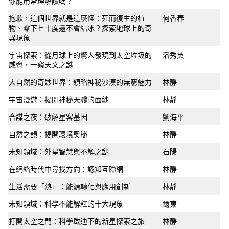
你能用常理解讀嗎？
抱歉，這個世界就是這麼怪：死而復生的植
何香春
物、零下七十度還不會結冰？探索地球上的奇
異現象
宇宙探索：從月球上的驚人發現到太空垃圾的
潘秀英
威脅，一窺天文之謎
大自然的奇妙世界：領略神秘沙漠的無窮魅力
林靜
宇宙漫遊：揭開神秘天體的面紗
林靜
合謀之夜：破解星客基因
劉海平
自然之韻：揭開環境奧秘
林靜
未知領域：外星智慧與不解之謎
石陽
在網絡時代中尋找方向：認知互聯網
林靜
生活需要「熱」：能源轉化與應用創新
林靜
未知領域：科學不能解釋的十大現象
爾東
打開太空之門：科學啟迪下的新星探索之旅
林靜