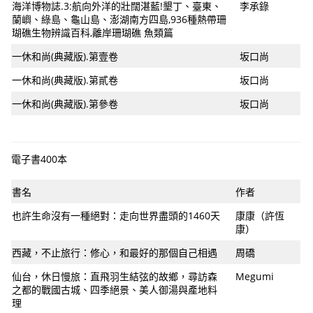
海洋博物誌.3:航向外洋的壯闊湛藍!墾丁、臺東、
李承錄
蘭嶼、綠島、龜山島、澎湖南方四島,936種熱帶珊
瑚礁生物辨識百科,離岸珊瑚礁 魚類篇
一休和尚(典藏版).第壹卷
坂口尚
一休和尚(典藏版).第貳卷
坂口尚
一休和尚(典藏版).第參卷
坂口尚
電子書400本
書名
作者
也許生命沒有一種絕對：走向世界盡頭的1460天
康康（許恆
康）
西藏，不止旅行：修心，和最好的那個自己相遇
周礄
仙台，休日慢旅：直飛羽生結弦的故鄉，尋訪森
Megumi
之都的戰國古城、四季絕景、美人御湯與產地料
理