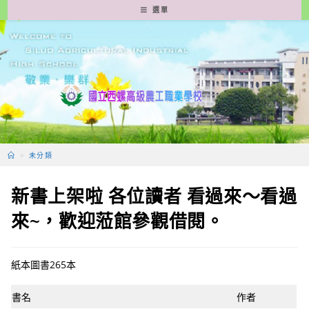
跳
選單
轉
至
主
要
內
容
>
未分類
新書上架啦 各位讀者 看過來～看過
來~，歡迎蒞館參觀借閱。
紙本圖書265本
書名
作者