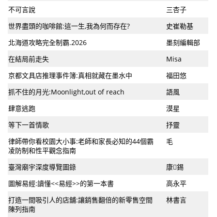
不可言說
三杏子
世界盡頭的咖啡館:這一生,我為何而存在?
史崔勒基
北海道攻略完全制霸.2026
墨刻編輯部
在結局前走失
Misa
京都文具店推理事件簿:真相就藏在墨水中
福田悠
抓不住的月光:Moonlight,out of reach
語風
肆意逃跑
漠星
等下一首情歌
抒靈
律師帶你看校園大小事:老師和家長必知的44個霸
毛
凌防制和性平觀念指南
臺灣廟宇深度導覽圖錄
康錫
圖解易經:讀懂<<易經>>的第一本書
高永平
打造一間吸引人的店舖:讓銷售翻倍的新零售空間
林書言
陳列指南