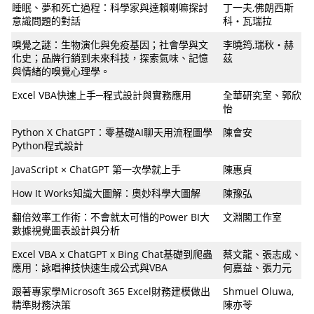
睡眠、夢和死亡過程：科學家與達賴喇嘛探討
丁一夫,佛朗西斯
意識問題的對話
科‧瓦瑞拉
嗅覺之謎：生物演化與免疫基因；社會學與文
李曉筠,瑞秋‧赫
化史；品牌行銷到未來科技，探索氣味、記憶
茲
與情緒的嗅覺心理學。
Excel VBA快速上手─程式設計與實務應用
全華研究室、郭欣
怡
Python X ChatGPT：零基礎AI聊天用流程圖學
陳會安
Python程式設計
JavaScript × ChatGPT 第一次學就上手
陳惠貞
How It Works知識大圖解：奧妙科學大圖解
陳豫弘
翻倍效率工作術：不會就太可惜的Power BI大
文淵閣工作室
數據視覺圖表設計與分析
Excel VBA x ChatGPT x Bing Chat基礎到爬蟲
蔡文龍、張志成、
應用：詠唱神技快速生成公式與VBA
何嘉益、張力元
跟著專家學Microsoft 365 Excel財務建模做出
Shmuel Oluwa,
精準財務決策
陳亦苓