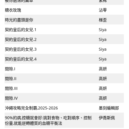
被你遺落的篇章
紫稀
糖衣玫瑰
沾零
時光的盡頭是你
梯歪
契約皇后的女兒.1
Siya
契約皇后的女兒.2
Siya
契約皇后的女兒.3
Siya
契約皇后的女兒.4
Siya
間隙.I
高妍
間隙.II
高妍
間隙.III
高妍
間隙.IV
高妍
沖繩攻略完全制霸,2025-2026
墨刻編輯部
90%的病,控糖就會好:挑對食物、吃對順序、控制
伊喬斯佩
份量,就能逆轉體質的血糖平衡法