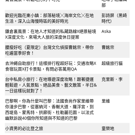
部
歡迎光臨花東小鎮：部落秘境╳海岸文化╳在地
彭詩屏（黑崎
生活，深入山海慢時區的美好時光
時代）
鎌倉裏風景：在地人才知道的私藏路線X絕景秘境
Aska
X深度文化，來場大人旅的深度休日提案
腰瘦好吃（夏限定）台灣文化偵探曹銘宗，帶你
曹銘宗
吃遍當季好食！
去沖繩自助旅行！這樣排行程超好玩：交通攻略X
超級旅行貓
食宿玩買X打卡景點，有問必答萬用QA
台中私房小旅行：在地導遊深度攻略！跟著捷運
克里斯．李
輕鬆遊，人氣景點、絕品美食、藝文散策，半日&
一日這樣玩就對了！
巴黎啊，你為什麼叫巴黎：法國食尚作家里維帶
里維
你漫步巴黎，從塞納河、香榭大道、羅浮宮，到
西堤島、蒙馬特、拱廊街、杜勒麗花園，以法式
幽默訴說40個你所知道與不知道的巴黎
小資男的必比登之旅
童榮地