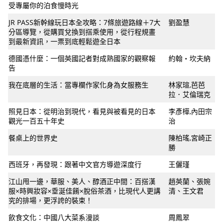
受專屬你的泊食慢時光
JR PASS新幹線玩日本全攻略：7條旅遊路線＋7大
劉盈慧
分區導覽，從購買兌換到搭乘使用，從行程規畫
到最新資訊，一票到底輕鬆遊全日本
德國憑什麼：一個英國記者對成熟國家的觀察報
約翰‧坎夫納
告
我在底層的生活：當專欄作家化身為女服務生
林家瑄,芭芭
拉．艾倫瑞克
照見日本：從明治到現代，看見與被看見的日本
李彥樺,內田宗
觀光一百五十年史
治
餐桌上的世界史
陳柏瑤,宮崎正
勝
西班牙，再發現：跟著中文官方導遊深度行
王儷瑾
江山甩一邊，華服、美人、醇酒正中間：百搭漢
趙英蘭、張婉
服×時興妝容×垂涎佳餚×脫俗茶酒，比現代人更講
清、王文君
究的排場，更浮誇的裝束！
飲食文化：中國八大菜系漫談
周鳳翠