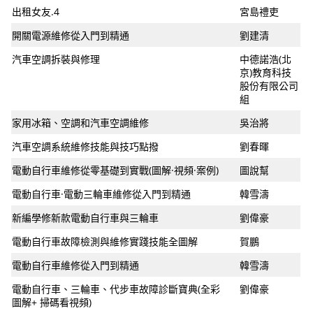
出租女友.4
宮島禮吏
開關電源維修從入門到精通
劉建清
汽車空調拆裝與修理
中德諾浩(北
京)教育科技
股份有限公司
組
家用冰箱、空調和汽車空調維修
吳治將
汽車空調系統維修技能與技巧點撥
劉春暉
電動自行車維修從零基礎到實戰(圖解·視頻·案例)
圖說幫
電動自行車·電動三輪車維修從入門到精通
韓雪濤
新編學修新款電動自行車與三輪車
劉偉豪
電動自行車故障檢測與維修實踐技能全圖解
賀鵬
電動自行車維修從入門到精通
韓雪濤
電動自行車、三輪車、代步車故障診斷寶典(全彩
劉偉豪
圖解+ 掃碼看視頻)