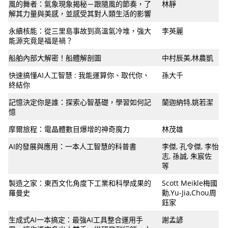
風的舞者：氣象現象揭秘－跟隨風的節奏，了
林靜
解其力量與美感，並感受其對人類生活的影響
永續核能：從三里島事故到高溫氣冷堆，強大
李英麗
能源究竟是福是禍？
船舶內部大解密！船體解剖圖
中村辰美,林農凱
快速搞懂AI人工智慧 : 我能運算你、取代你、
孫大千
終結你
記憶決定你是誰：探索心智基礎，學習如何記
蘭迦納特,姚若潔
憶
摩爾旅程：電晶體數目爆增的神奇魔力
林茂雄
AI的發展與應用：一本人工智慧的科普書
李傑, 孔令傑, 李怡
志, 孫誠, 朱宸佐
等
製造之家：東西文化角度下工業和科學成果的
Scott Meikle梅國
羅曼史
勳,Yu-Jia,Chou周
鈺家
生成式AI一本搞定：最強AI工具整合運用手
謝孟諺