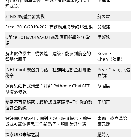
Python範例學習書：輕鬆、有趣學習Python
吳進北
程式設計
STM32韌體開發實戰
蘇昱霖
Excel 2016/2019/2021商務應用必學的16堂課
吳燦銘
Office 2016/2019/2021商務應用必學的16堂
吳燦銘
課
解密數位孿生：從製造、建築、能源到航空的
Kevin、
智慧化應用
Chen（陳根）
.NET Conf 總召真心話：社群與活動企劃幕後
Poy、Chang（張
秘辛
立顗）
運算思維程式講堂：打好 Python x ChatGPT
胡昭民
基礎必修課
秘密不再是秘密：輕鬆認識密碼學-打造你的數
王旭正
位安全防線
好好問ChatGPT：問對問題，精確提示，讓生
唐娜．麥克喬治,
成式AI幫你構思工作新點子、規畫美好生活
龐元媛
探索UFO未解之謎
趙芳芳