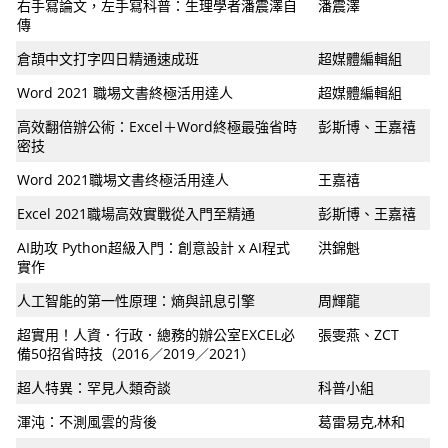
右手寫論文，左手寫科普：生理學者潘震澤自
潘震澤
傳
倉頡中文打字四日精通速成班
超媒體編輯組
Word 2021 職埸文書終極活用達人
超媒體編輯組
高效翻倍辦公術：Excel＋Word終極最強省時
彭斯博、王嘉禧
密技
Word 2021職埸文書终極活用達人
王嘉禧
Excel 2021職場高效實戰從入門至精通
彭斯博、王嘉禧
AI助攻 Python超級入門：創意設計 x AI程式
洪錦魁
實作
人工智能的第一性原理：熵與訊息引擎
周輝龍
超實用！人資．行政．總務的辦公室EXCEL必
張雯燕、ZCT
備50招省時技（2016／2019／2021）
超人特異：罕見人類奇談
科普小組
渾沌：不測風雲的背後
葛雷易克,林和