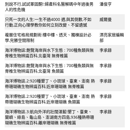
別說不行,試試睪固酮!:婦產科名醫解碼中年過後男
潘俊亨
人的性危機
只死一次的人生:一生不過4000 週,與其倒數,不如
威爾曼
行動,正向心理學教你如何立刻改變、不留遺憾
複層住宅格局規劃術:樓中樓、透天、獨棟設計必
漂亮家居編輯
學,完勝空間限制
部
海洋博物誌:飽覽海岸與水下生態 : 700種魚類與無
李承錄
脊椎生物辨識百科,北臺灣 無脊椎篇
海洋博物誌:飽覽海岸與水下生態 : 700種魚類與無
李承錄
脊椎生物辨識百科,北臺灣 魚類篇
海洋博物誌.2:920種墾丁、小琉球、臺東、澎南 熱
李承錄
帶珊瑚礁生物辨識百科,近岸珊瑚礁 無脊椎篇
海洋博物誌.2:920種墾丁、小琉球、臺東、澎南 熱
李承錄
帶珊瑚礁生物辨識百科,近岸珊瑚礁 魚類篇
海洋博物誌.3:航向外洋的壯闊湛藍!墾丁、臺東、
李承錄
蘭嶼、綠島、龜山島、澎湖南方四島,936種熱帶珊
瑚礁生物辨識百科,離岸珊瑚礁 無脊椎篇