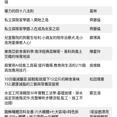
現
權力的四十八法則
葛林
私立探險家學園.1,開始之島
齊藤倫
私立探險家學園.2,在成為女巫之前
齊藤倫
兒童醫院的狗醫生哈利:小病友的陪伴治療犬,毛小
鄭博真
孩用愛療癒人心!
東南亞飲食香料學:南洋經典菜解密、香料與風土
陳愛玲
交織的味覺地誌
超實用AI技能工具箱:提升職場.教育與生活的275個
吳燦銘
高效應用技巧
10分鐘減醣菜:超輕鬆就瘦下12公斤的瞬食美味
松田理惠
152,健康減脂的三餐與常備菜提案
水泥工阿鴻親授30年實戰工法學:基礎放樣、排水
鄭志鴻
設定到進階泥作,完整解析步驟流程,監工、施工不
出錯!
圖解櫃體百科全書:六大櫃體x七大區域x特色拆
i室設圈漂亮
解,300+ 櫃體、施工圖面一次網羅
家居編輯部