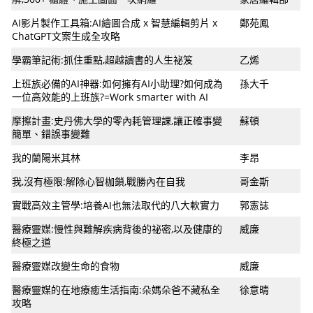
AI影片製作工具箱:AI繪圖合成 x 智慧編輯剪片 x
鄭苑鳳
ChatGPT文案生成全攻略
學霸筆記術:抓住重點,超越讀書的人生祕笈
乙烯
上班族必備的AI神器:如何擁有AI小助理?如何成為
孫大千
一位高效能的上班族?=Work smarter with AI
摩擦計畫:史丹佛大學的零內耗管理課,讓正確事變
蘇頓
簡單、錯誤事變難
我的蘭陽米其林
李昂
我,沒有極限:解除心智枷鎖,戰勝內在自我
哥金斯
實戰高效主管學:培養AI也無法取代的八大軟實力
郭憲誌
醫療靈媒:慢性與難解疾病背後的祕密,以及健康的
威廉
終極之道
醫療靈媒改變生命的食物
威廉
醫療靈媒的在地療癒生活指南:朵媽朵爸不藏私全
徐意晴
攻略