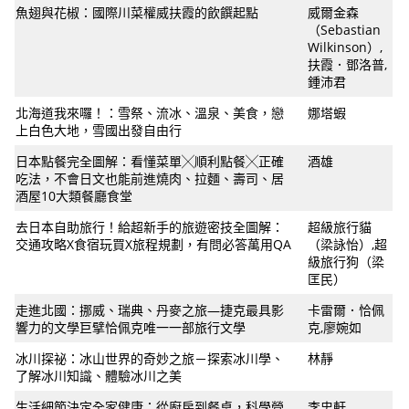
魚翅與花椒：國際川菜權威扶霞的飲饌起點
威爾金森
（Sebastian
Wilkinson）,
扶霞．鄧洛普,
鍾沛君
北海道我來囉！：雪祭、流冰、溫泉、美食，戀
娜塔蝦
上白色大地，雪國出發自由行
日本點餐完全圖解：看懂菜單╳順利點餐╳正確
酒雄
吃法，不會日文也能前進燒肉、拉麵、壽司、居
酒屋10大類餐廳食堂
去日本自助旅行！給超新手的旅遊密技全圖解：
超級旅行貓
交通攻略X食宿玩買X旅程規劃，有問必答萬用QA
（梁詠怡）,超
級旅行狗（梁
匡民）
走進北國：挪威、瑞典、丹麥之旅—捷克最具影
卡雷爾．恰佩
響力的文學巨擘恰佩克唯一一部旅行文學
克,廖婉如
冰川探祕：冰山世界的奇妙之旅－探索冰川學、
林靜
了解冰川知識、體驗冰川之美
生活細節決定全家健康：從廚房到餐桌，科學營
李忠軒