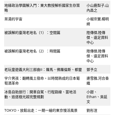
地緣政治學圖解入門：東大教授解析國家生存策
小山鹿梨子,山
略
內昌之
茶湯的宇宙
小堀宗實,楊明
綺
被誤解的臺灣老地名（1）：空間篇
陸傳傑,陸傳
傑、遠足資料
中心
被誤解的臺灣老地名（2）：時間篇
陸傳傑,陸傳
傑、遠足資料
中心
老玩童遊義大利三部曲II：羅馬、佛羅倫斯、都靈
鄧予立
宇介男孩：翻轉風土宿命，以時間熟成的日本葡
連雪雅,河合香
萄酒革命
織
冰島自助旅行：開車自駕、行程路線、當地活
小甜、
動、追逐極光超完整規劃
Ethan、吳延
文
TOKYO，放鬆出走：一期一繪的東京慢活風景
劉彤渲