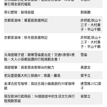
養引領全家的福氣
奇幻歷險：秘境追蹤
劉振鵬
京都家滋味：春夏廚房歲時記
許邦妮,秋山十
三子、大村重
子、平山千鶴
京都家滋味：秋冬廚房歲時記
許邦妮,秋山十
三子、大村重
子、平山千鶴
北海道親子遊：跟著雪倫愛出走！交通X食宿X景
雪倫
點，大人小孩都說讚的行程規劃全書！
酒遊隨筆：探索奧肯那根谷的魅力
黃建忠
老玩童遊義大利三部曲III：南義、離島
鄧予立
金澤古民宅咖啡：探訪古城小鎮風貌的39家咖啡
連雪雅,川口葉
館
子
寫在歐洲行起飛前：36個旅途中的生活文化與行
易堅立
程規劃答疑