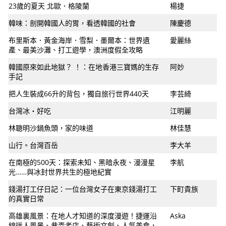
23歲的夏天 北歐．格陵蘭
楊捷
韓味：剖開韓國人的胃，看透韓國的社會
陳慶德
布里斯本．黃金海岸．雪梨．墨爾本：世界遺
愛麗絲
產、最美沙灘、打工遊學，澳洲度假全攻略
韓國原來如此地獄？ ！：在地香港三寶媽的生存
阿妙
手記
把人生裝成66升的背包，獨自旅行世界440天
李芸綺
台灣冰・好吃
江明麗
林聰明沙鍋魚頭，家的味道
林佳慧
山行。台灣百岳
李大羊
在南極的500天：探索未知、黑暗永夜、漫漫星
李航
光……與冰封世界共生的極地紀實
錢湯打工仔日記：一位台灣女子在東京錢湯打工
下町貴族
的真實日常
高雄裏風景：在地人才知道的深度漫遊！捷運沿
Aska
線迷人風景、巷弄老店、藝術文創、人氣美食，