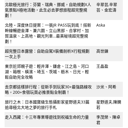
北歐極光旅行：芬蘭、瑞典、挪威，自助規劃X人
辛翠芸,辛翠
氣景點X極地活動，此生必去夢想旅程超完整規
芸、金宏濤
劃！
北陸‧深度休日提案：一張JR PASS玩到底！搭新
Aska
幹線暢遊金澤、兼六園、立山黑部、合掌村、加
賀溫泉、上高地、觀光列車…最美秘境超完整規
劃！
超完整日本露營：自助自駕X裝備剖析X行程規劃
高世鍊
一次上手
東京近郊親子遊：輕井澤、鎌倉、江之島、河口
王晶盈
湖、箱根、橫濱、埼玉、茨城、枥木、日光，輕
鬆自助完全攻略
去京都這樣排行程：從新手到玩家30+最強路線攻
沙米、阿希
略，200+食宿玩買必推景點全制霸！
旅行之木：日本國寶級生態攝影家星野道夫33篇
星野道夫,陳嫻
追尋極北大地之夢的旅行手札
若
走入西藏：十三年專業導遊找到祝福生命的力量
李茂榮、陳卓
君