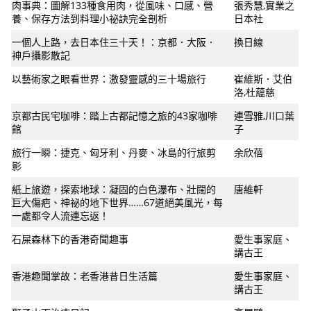
肉事典：圖解133種食用肉，從風味、口感、營
張秀慧,實業之
養、保存方法到料理小祕訣完全剖析
日本社
一個人上路，去日本住三十天！：京都．大阪．
換日線
神戶攝影散記
以藝術家之眼看世界：激發靈感的三十場旅行
崔維斯．艾伯
洛,杜蘊慈
京都古民宅咖啡：踏上古都記憶之旅的43家咖啡
連雪雅,川口葉
館
子
旅行一瞬：捷克、匈牙利、丹麥、冰島的行旅剪
余欣蓓
影
紙上旅遊，探索地球：凝固的白色瀑布、壯闊的
唐維軒
巨大傷疤、神祕的地下世界……67道絕美風光，每
一處都令人流連忘返！
石屎森林下的香港奇聞趣事
愛生事家庭、
講古王
香港趣聞掌故：老香港昔日生活篇
愛生事家庭、
講古王