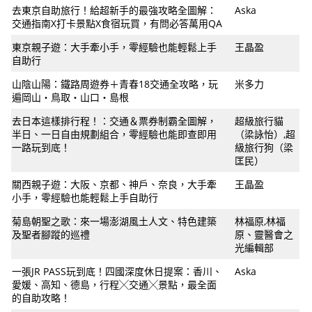
去東京自助旅行！給超新手的最強攻略全圖解：
Aska
交通指南X打卡景點X食宿玩買，有問必答萬用QA
東京親子遊：大手牽小手，零經驗也能輕鬆上手
王晶盈
自助行
山陰山陽：鐵路周遊券＋青春18交通全攻略，玩
米多力
遍岡山‧鳥取‧山口‧島根
去日本這樣排行程！：交通＆票券制霸全圖解，
超級旅行貓
半日、一日自由規劃組合，零經驗也能即查即用
（梁詠怡）,超
一路玩到底！
級旅行狗（梁
匡民）
關西親子遊：大阪、京都、神戶、奈良，大手牽
王晶盈
小手，零經驗也能輕鬆上手自助行
菊島朝聖之歌：來一場澎湖風土人文、特色建築
林福原,林福
及聖者腳蹤的巡禮
原、靈醫會之
光編輯部
一張JR PASS玩到底！四國深度休日提案：香川、
Aska
愛媛、高知、德島，行程╳交通╳景點，最全面
的自助攻略！