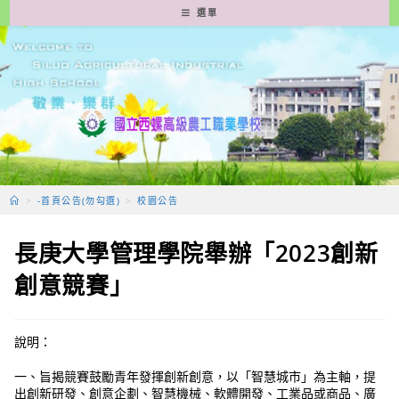
跳
選單
轉
至
主
要
內
容
>
-首頁公告(勿勾選)
>
校園公告
長庚大學管理學院舉辦「2023創新
創意競賽」
說明：
一、旨揭競賽鼓勵青年發揮創新創意，以「智慧城市」為主軸，提
出創新研發、創意企劃、智慧機械、軟體開發、工業品或商品、廣