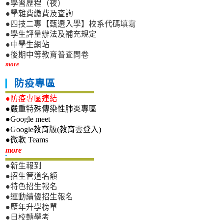
●學習歷程（夜）
●學雜費繳費及查詢
●四技二專【甄選入學】校系代碼填寫
●學生評量辦法及補充規定
●中學生網站
●後期中等教育普查問卷
more
防疫專區
●防疫專區連結
●嚴重特殊傳染性肺炎專區
●Google meet
●Google教育版(教育雲登入)
●微軟 Teams
新生專區
more
●新生報到
●招生管道名額
●特色招生報名
●運動績優招生報名
●歷年升學榜單
●日校轉學考