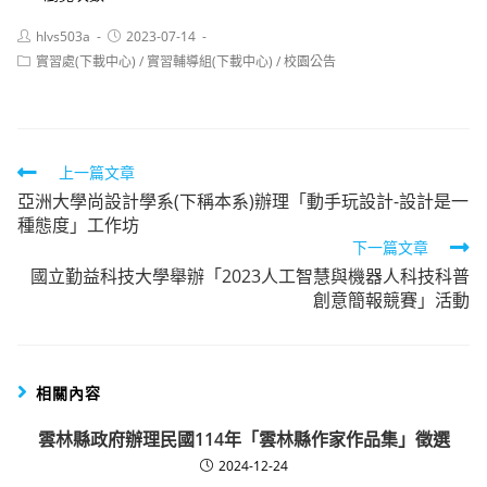
Post
Post
hlvs503a
2023-07-14
author:
published:
Post
實習處(下載中心)
/
實習輔導組(下載中心)
/
校園公告
category:
Read
上一篇文章
亞洲大學尚設計學系(下稱本系)辦理「動手玩設計-設計是一
more
種態度」工作坊
articles
下一篇文章
國立勤益科技大學舉辦「2023人工智慧與機器人科技科普
創意簡報競賽」活動
相關內容
雲林縣政府辦理民國114年「雲林縣作家作品集」徵選
2024-12-24