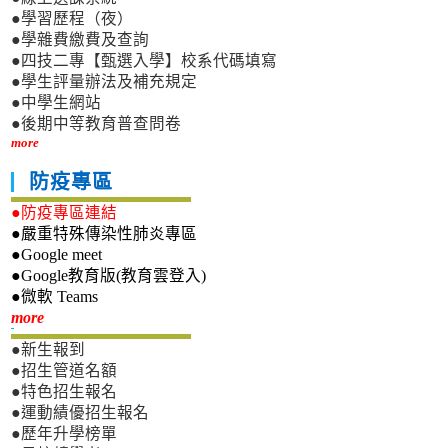
●學習歷程（夜）
●學雜費繳費及查詢
●四技二專【甄選入學】校系代碼填寫
●學生評量辦法及補充規定
●中學生網站
●後期中等教育普查問卷
more
防疫專區
●防疫專區連結
●嚴重特殊傳染性肺炎專區
●Google meet
●Google教育版(教育雲登入)
●微軟 Teams
新生專區
more
●新生報到
●招生管道名額
●特色招生報名
●運動績優招生報名
●歷年升學榜單