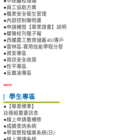
●中途離校填報
●員工協助方案
●職業安全衛生管理
●內部控制聲明書
●申請補發【畢業證書】說明
●螺聲校刊電子報
●西螺農工教育儲蓄402專戶
●雲林區-實用技能學程分發
●資安專區
●資訊安全政策
●性平專區
●反霸凌專區
more
學生專區
●【畢業標準】
註冊組重要訊息
●線上申請重補修
●成績查詢系統
●學習歷程檔案系統(日)
●線上選課系統