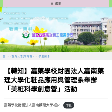
跳
選單
轉
至
主
要
內
容
>
-首頁公告(勿勾選)
>
學生訊息
【轉知】嘉藥學校財團法人嘉南藥
理大學化粧品應用與管理系舉辦
「美粧科學創意營」活動
嘉藥學校財團法人嘉南藥理大學-函-1
下載