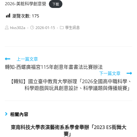
2026-美粧科學創意營
下載
瀏覽次數:
175
Post
Post
Post
hlvs302a
2026-01-15
學生訊息
author:
published:
category:
Read
上一篇文章
轉知-西螺廣福宮115年創意年畫書法比賽辦法
more
下一篇文章
articles
【轉知】國立臺中教育大學辦理「2026全國高中職科學、
科學遊戲與玩具創意設計、科學議題與傳播競賽」
相關內容
東南科技大學表演藝術系系學會舉辦「2023 ES街舞大
賽」