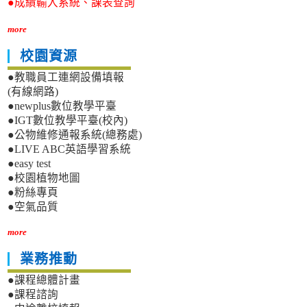
●成績輸入系統、課表查詢
more
校園資源
●教職員工連網設備填報
(有線網路)
●newplus數位教學平臺
●IGT數位教學平臺(校內)
●公物維修通報系統(總務處)
●LIVE ABC英語學習系統
●easy test
●校園植物地圖
●粉絲專頁
●空氣品質
more
業務推動
●課程總體計畫
●課程諮詢