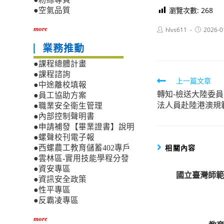
瀏覽次數:
268
●空氣品質
Post
Post
more
hlvs611
2026-0
author:
published:
業務推動
●課程總體計畫
●課程諮詢
Read
上一篇文章
●中途離校填報
轉知-檢送大陸委
more
●員工協助方案
法人員赴陸港澳規
●職業安全衛生管理
articles
●內部控制聲明書
●申請補發【畢業證書】說明
●螺聲校刊電子報
相關內容
●西螺農工教育儲蓄402專戶
●雲林區-實用技能學程分發
●資安專區
國立臺灣師範
●資訊安全政策
●性平專區
●反霸凌專區
more