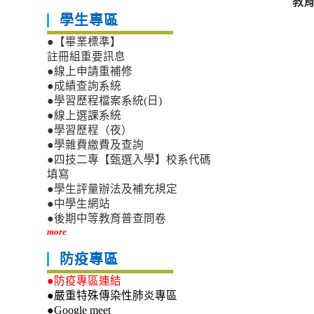
教育
學生專區
●【畢業標準】
註冊組重要訊息
●線上申請重補修
●成績查詢系統
●學習歷程檔案系統(日)
●線上選課系統
●學習歷程（夜）
●學雜費繳費及查詢
●四技二專【甄選入學】校系代碼
填寫
●學生評量辦法及補充規定
●中學生網站
●後期中等教育普查問卷
more
防疫專區
●防疫專區連結
●嚴重特殊傳染性肺炎專區
●Google meet