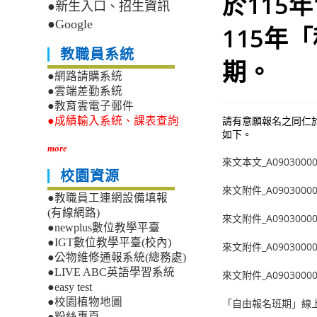
於115年
●新生入口、招生資訊
●Google
115年
教職員系統
期。
●網路請購系統
●雲端差勤系統
●教育雲電子郵件
請有意願報名之同仁於
●成績輸入系統、課表查詢
如下。
more
來文本文_A09030000E
校園資源
來文附件_A09030000E_
●教職員工連網設備填報
(有線網路)
來文附件_A09030000E_
●newplus數位教學平臺
●IGT數位教學平臺(校內)
來文附件_A09030000E_
●公物維修通報系統(總務處)
●LIVE ABC英語學習系統
來文附件_A09030000E_
●easy test
●校園植物地圖
「自由報名班期」線
●粉絲專頁