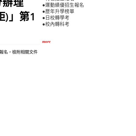
分辦理
●運動績優招生報名
●歷年升學榜單
距)」第1
●日校轉學考
●校內轉科考
more
定報名，檢附相關文件