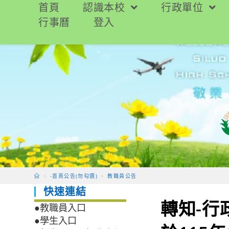
跳
首頁
認識本校
行政單位
轉
行事曆
登入
至
主
要
內
容
>
-首頁公告(勿勾選)
>
教職員公告
快速連結
轉知-
●教職員入口
●學生入口