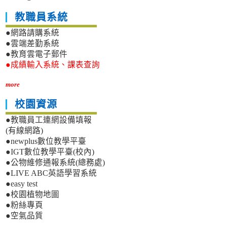
教職員系統
●網路請購系統
●雲端差勤系統
●教育雲電子郵件
●成績輸入系統、課表查詢
more
校園資源
●教職員工連網設備填報
(有線網路)
●newplus數位教學平臺
●IGT數位教學平臺(校內)
●公物維修通報系統(總務處)
●LIVE ABC英語學習系統
●easy test
●校園植物地圖
●粉絲專頁
●空氣品質