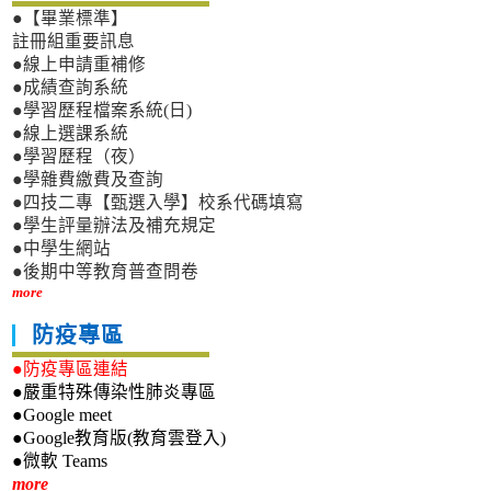
●【畢業標準】
註冊組重要訊息
●線上申請重補修
●成績查詢系統
●學習歷程檔案系統(日)
●線上選課系統
●學習歷程（夜）
●學雜費繳費及查詢
●四技二專【甄選入學】校系代碼填寫
●學生評量辦法及補充規定
●中學生網站
●後期中等教育普查問卷
more
防疫專區
●防疫專區連結
●嚴重特殊傳染性肺炎專區
●Google meet
●Google教育版(教育雲登入)
●微軟 Teams
新生專區
more