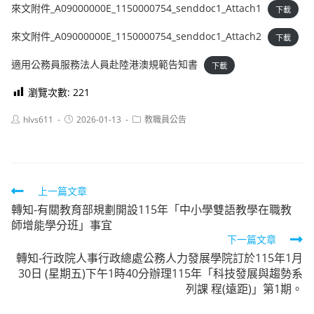
來文附件_A09000000E_1150000754_senddoc1_Attach1
下載
來文附件_A09000000E_1150000754_senddoc1_Attach2
下載
適用公務員服務法人員赴陸港澳規範告知書
下載
瀏覽次數:
221
Post
Post
Post
hlvs611
2026-01-13
教職員公告
author:
published:
category:
Read
上一篇文章
轉知-有關教育部規劃開設115年「中小學雙語教學在職教
more
師增能學分班」事宜
articles
下一篇文章
轉知-行政院人事行政總處公務人力發展學院訂於115年1月
30日 (星期五)下午1時40分辦理115年「科技發展與趨勢系
列課 程(遠距)」第1期。