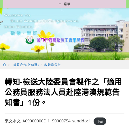
跳
選單
轉
至
主
要
內
容
>
-首頁公告(勿勾選)
>
教職員公告
轉知-檢送大陸委員會製作之「適用
公務員服務法人員赴陸港澳規範告
知書」1份。
來文本文_A09000000E_1150000754_senddoc1
下載