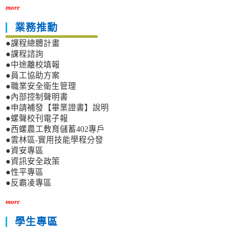
more
業務推動
●課程總體計畫
●課程諮詢
●中途離校填報
●員工協助方案
●職業安全衛生管理
●內部控制聲明書
●申請補發【畢業證書】說明
●螺聲校刊電子報
●西螺農工教育儲蓄402專戶
●雲林區-實用技能學程分發
●資安專區
●資訊安全政策
●性平專區
●反霸凌專區
more
學生專區