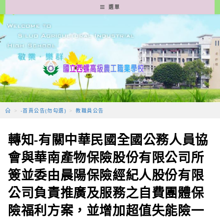
跳
選單
轉
至
主
要
內
容
>
-首頁公告(勿勾選)
>
教職員公告
轉知-有關中華民國全國公務人員協
會與華南產物保險股份有限公司所
簽並委由晨陽保險經紀人股份有限
公司負責推廣及服務之自費團體保
險福利方案，並增加超值失能險一