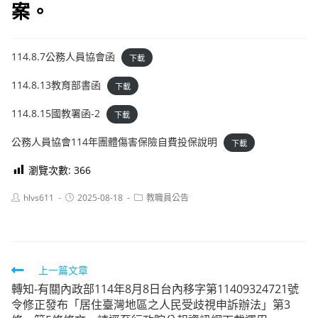
案。
114.8.7公務人員協會函
下載
114.8.13教育部書函
下載
114.8.15國教署函-2
下載
公務人員協會114年團體傷害保險自費投保說明
下載
瀏覽次數:
366
Post
Post
Post
hlvs611
2025-08-18
教職員公告
author:
published:
category:
Read
上一篇文章
轉知-有關內政部114年8月8日台內移字第11409324721號
more
令修正發布「居住臺灣地區之人民受歧視申訴辦法」第3
articles