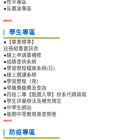
●性平專區
●反霸凌專區
more
學生專區
●【畢業標準】
註冊組重要訊息
●線上申請重補修
●成績查詢系統
●學習歷程檔案系統(日)
●線上選課系統
●學習歷程（夜）
●學雜費繳費及查詢
●四技二專【甄選入學】校系代碼填寫
●學生評量辦法及補充規定
●中學生網站
●後期中等教育普查問卷
more
防疫專區