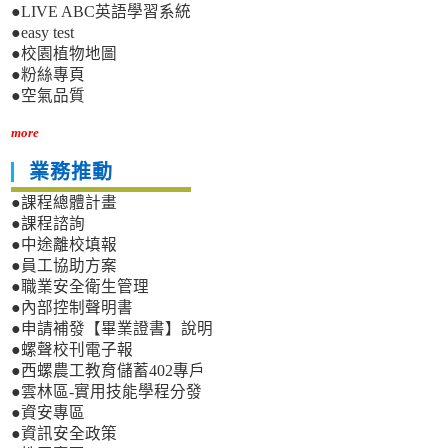
●LIVE ABC英語學習系統
●easy test
●校園植物地圖
●粉絲專頁
●空氣品質
more
業務推動
●課程總體計畫
●課程諮詢
●中途離校填報
●員工協助方案
●職業安全衛生管理
●內部控制聲明書
●申請補發【畢業證書】說明
●螺聲校刊電子報
●西螺農工教育儲蓄402專戶
●雲林區-實用技能學程分發
●資安專區
●資訊安全政策