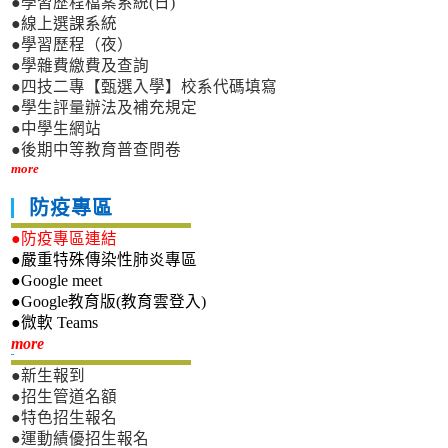
●學習歷程檔案系統(日)
●線上選課系統
●學習歷程（夜）
●學雜費繳費及查詢
●四技二專【甄選入學】校系代碼填寫
●學生評量辦法及補充規定
●中學生網站
●後期中等教育普查問卷
more
防疫專區
●防疫專區連結
●嚴重特殊傳染性肺炎專區
●Google meet
●Google教育版(教育雲登入)
●微軟 Teams
新生專區
more
●新生報到
●招生管道名額
●特色招生報名
●運動績優招生報名