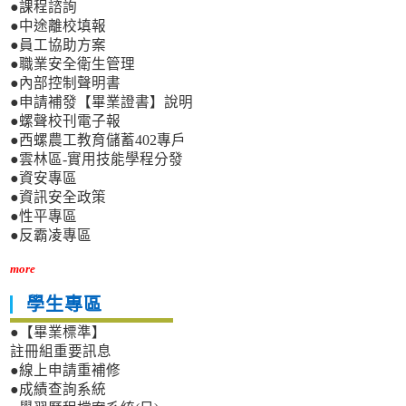
●課程諮詢
●中途離校填報
●員工協助方案
●職業安全衛生管理
●內部控制聲明書
●申請補發【畢業證書】說明
●螺聲校刊電子報
●西螺農工教育儲蓄402專戶
●雲林區-實用技能學程分發
●資安專區
●資訊安全政策
●性平專區
●反霸凌專區
more
學生專區
●【畢業標準】
註冊組重要訊息
●線上申請重補修
●成績查詢系統