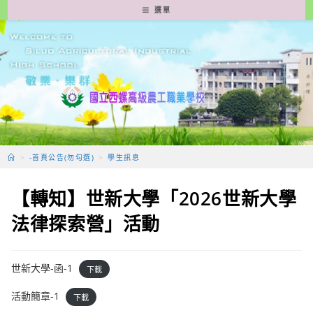
跳
選單
轉
至
主
要
內
容
>
-首頁公告(勿勾選)
>
學生訊息
【轉知】世新大學「2026世新大學
法律探索營」活動
世新大學-函-1
下載
活動簡章-1
下載