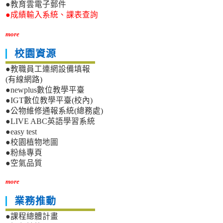
●教育雲電子郵件
●成績輸入系統、課表查詢
more
校園資源
●教職員工連網設備填報
(有線網路)
●newplus數位教學平臺
●IGT數位教學平臺(校內)
●公物維修通報系統(總務處)
●LIVE ABC英語學習系統
●easy test
●校園植物地圖
●粉絲專頁
●空氣品質
more
業務推動
●課程總體計畫