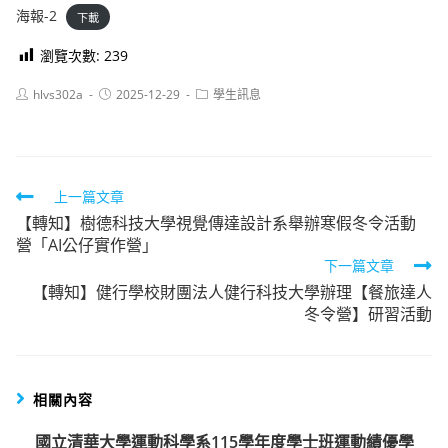
海報-2
下載
瀏覽次數:
239
Post
Post
Post
hlvs302a
2025-12-29
學生訊息
author:
published:
category:
Read
上一篇文章
【轉知】樹德科技大學視覺傳達設計系舉辦寒假冬令活動
more
營「AI公仔實作營」
articles
下一篇文章
【轉知】健行學校財團法人健行科技大學辦理【餐旅達人
冬令營】研習活動
相關內容
國立清華大學運動科學系115學年度學士班運動績優學