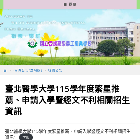
跳
選單
轉
至
主
要
內
容
>
-首頁公告(勿勾選)
>
校園公告
臺北醫學大學115學年度繁星推
薦、申請入學暨經文不利相關招生
資訊
臺北醫學大學115學年度繁星推薦、申請入學暨經文不利相關招生
資訊1
下載