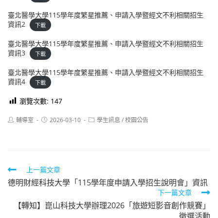
臺北醫學大學115學年度繁星推薦、申請入學暨經文不利相關招生
資訊2
下載
臺北醫學大學115學年度繁星推薦、申請入學暨經文不利相關招生
資訊3
下載
臺北醫學大學115學年度繁星推薦、申請入學暨經文不利相關招生
資訊4
下載
瀏覽次數:
147
Post
Post
Post
輔導室
2026-03-10
學生訊息
/
校園公告
author:
published:
category:
Read
上一篇文章
德明財經科技大學「115學年度申請入學招生說明會」資訊
more
下一篇文章
articles
【轉知】崑山科技大學辦理2026「旅遊短影音創作競賽」
徵選活動