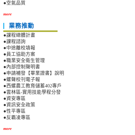
●空氣品質
more
業務推動
●課程總體計畫
●課程諮詢
●中途離校填報
●員工協助方案
●職業安全衛生管理
●內部控制聲明書
●申請補發【畢業證書】說明
●螺聲校刊電子報
●西螺農工教育儲蓄402專戶
●雲林區-實用技能學程分發
●資安專區
●資訊安全政策
●性平專區
●反霸凌專區
more