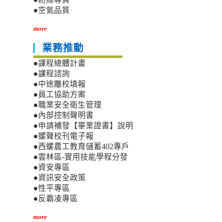
●空氣品質
more
業務推動
●課程總體計畫
●課程諮詢
●中途離校填報
●員工協助方案
●職業安全衛生管理
●內部控制聲明書
●申請補發【畢業證書】說明
●螺聲校刊電子報
●西螺農工教育儲蓄402專戶
●雲林區-實用技能學程分發
●資安專區
●資訊安全政策
●性平專區
●反霸凌專區
more