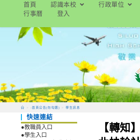
跳
首頁
認識本校
行政單位
轉
行事曆
登入
至
主
要
內
容
>
-首頁公告(勿勾選)
>
學生訊息
快速連結
【轉知】
●教職員入口
●學生入口