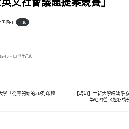
社英文社會議題提案競賽」
署函-1
下載
Post
12-10
學生訊息
:
category:
大學「從零開始的3D列印體
【轉知】世新大學經濟學系
學經濟營《經彩萬