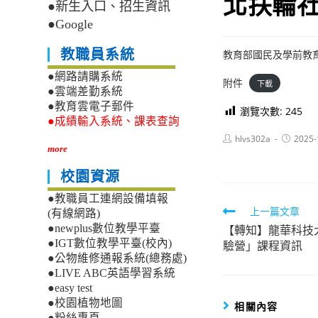
北扶輪
●新生入口、招生資訊
●Google
教職員系統
教育部國民及學前教育
●網路請購系統
附件
下載
●雲端差勤系統
●教育雲電子郵件
瀏覽次數:
245
●成績輸入系統、課表查詢
Post
Post
hlvs302a
2025-
author:
published
more
校園資源
●教職員工連網設備填報
Read
上一篇文章
(有線網路)
【轉知】龍華科技
●newplus數位教學平臺
more
●IGT數位教學平臺(校內)
驗營」課程資訊
articles
●公物維修通報系統(總務處)
●LIVE ABC英語學習系統
●easy test
●校園植物地圖
相關內容
●粉絲專頁