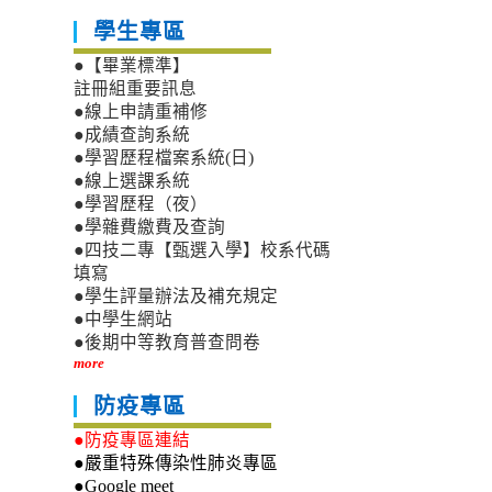
學生專區
●【畢業標準】
註冊組重要訊息
●線上申請重補修
●成績查詢系統
●學習歷程檔案系統(日)
●線上選課系統
●學習歷程（夜）
●學雜費繳費及查詢
●四技二專【甄選入學】校系代碼
填寫
●學生評量辦法及補充規定
●中學生網站
●後期中等教育普查問卷
more
防疫專區
●防疫專區連結
●嚴重特殊傳染性肺炎專區
●Google meet