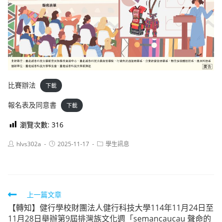
比賽辦法
下載
報名表及同意書
下載
瀏覽次數:
316
Post
Post
Post
hlvs302a
2025-11-17
學生訊息
author:
published:
category:
Read
上一篇文章
【轉知】健行學校財團法人健行科技大學114年11月24日至
more
11月28日舉辦第9屆排灣族文化週「semancaucau 聲命的