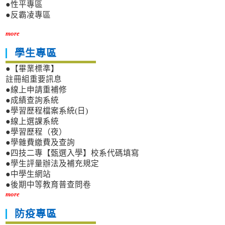
●性平專區
●反霸凌專區
more
學生專區
●【畢業標準】
註冊組重要訊息
●線上申請重補修
●成績查詢系統
●學習歷程檔案系統(日)
●線上選課系統
●學習歷程（夜）
●學雜費繳費及查詢
●四技二專【甄選入學】校系代碼填寫
●學生評量辦法及補充規定
●中學生網站
●後期中等教育普查問卷
more
防疫專區