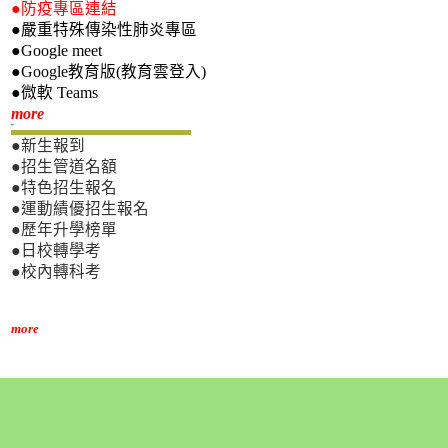
●防疫專區連結
●嚴重特殊傳染性肺炎專區
●Google meet
●Google教育版(教育雲登入)
●微軟 Teams
新生專區
more
●新生報到
●招生管道名額
●特色招生報名
●運動績優招生報名
●歷年升學榜單
●日校轉學考
●校內轉科考
more