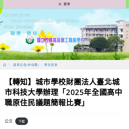
跳
選單
轉
至
主
要
內
容
>
-首頁公告(勿勾選)
>
學生訊息
【轉知】城市學校財團法人臺北城
市科技大學辦理「2025年全國高中
職原住民議題簡報比賽」
公文
下載