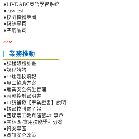
●LIVE ABC英語學習系統
●easy test
●校園植物地圖
●粉絲專頁
●空氣品質
more
業務推動
●課程總體計畫
●課程諮詢
●中途離校填報
●員工協助方案
●職業安全衛生管理
●內部控制聲明書
●申請補發【畢業證書】說明
●螺聲校刊電子報
●西螺農工教育儲蓄402專戶
●雲林區-實用技能學程分發
●資安專區
●資訊安全政策