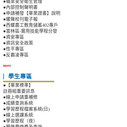
●職業安全衛生管理
●內部控制聲明書
●申請補發【畢業證書】說明
●螺聲校刊電子報
●西螺農工教育儲蓄402專戶
●雲林區-實用技能學程分發
●資安專區
●資訊安全政策
●性平專區
●反霸凌專區
more
學生專區
●【畢業標準】
註冊組重要訊息
●線上申請重補修
●成績查詢系統
●學習歷程檔案系統(日)
●線上選課系統
●學習歷程（夜）
●學雜費繳費及查詢