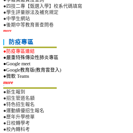
●四技二專【甄選入學】校系代碼填寫
●學生評量辦法及補充規定
●中學生網站
●後期中等教育普查問卷
more
防疫專區
●防疫專區連結
●嚴重特殊傳染性肺炎專區
●Google meet
●Google教育版(教育雲登入)
●微軟 Teams
新生專區
more
●新生報到
●招生管道名額
●特色招生報名
●運動績優招生報名
●歷年升學榜單
●日校轉學考
●校內轉科考