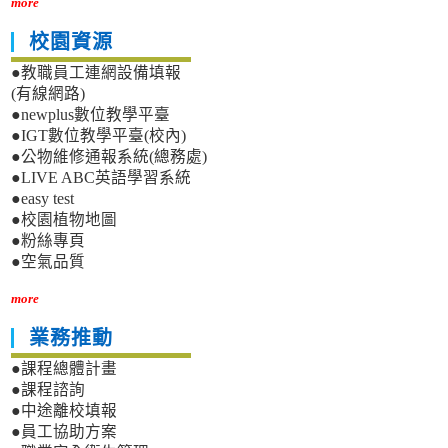
more
校園資源
●教職員工連網設備填報
(有線網路)
●newplus數位教學平臺
●IGT數位教學平臺(校內)
●公物維修通報系統(總務處)
●LIVE ABC英語學習系統
●easy test
●校園植物地圖
●粉絲專頁
●空氣品質
more
業務推動
●課程總體計畫
●課程諮詢
●中途離校填報
●員工協助方案