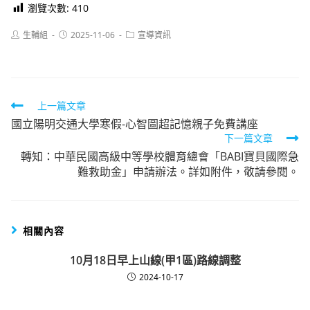
瀏覽次數:
410
Post
Post
Post
生輔組
2025-11-06
宣導資訊
author:
published:
category:
Read
上一篇文章
國立陽明交通大學寒假-心智圖超記憶親子免費講座
more
下一篇文章
articles
轉知：中華民國高級中等學校體育總會「BABI寶貝國際急
難救助金」申請辦法。詳如附件，敬請參閱。
相關內容
10月18日早上山線(甲1區)路線調整
2024-10-17