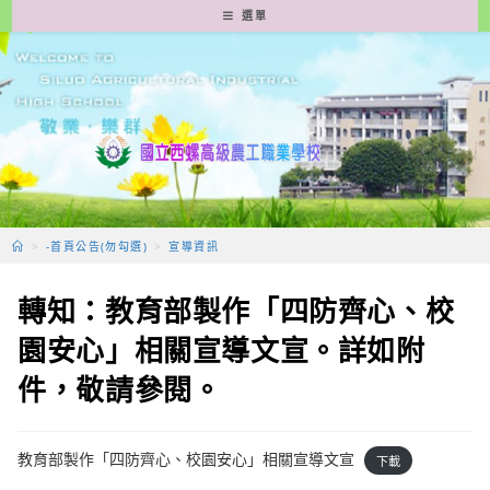
跳
選單
轉
至
主
要
內
容
>
-首頁公告(勿勾選)
>
宣導資訊
轉知：教育部製作「四防齊心、校
園安心」相關宣導文宣。詳如附
件，敬請參閱。
教育部製作「四防齊心、校園安心」相關宣導文宣
下載