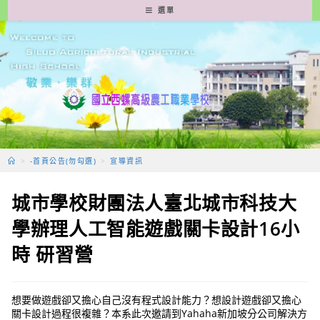
跳
選單
轉
至
主
要
內
容
>
-首頁公告(勿勾選)
>
宣導資訊
城市學校財團法人臺北城市科技大
學辦理人工智能遊戲關卡設計16小
時 研習營
想要做遊戲卻又擔心自己沒有程式設計能力？想設計遊戲卻又擔心
關卡設計過程很複雜？本系此次邀請到Yahaha新加坡分公司解決方