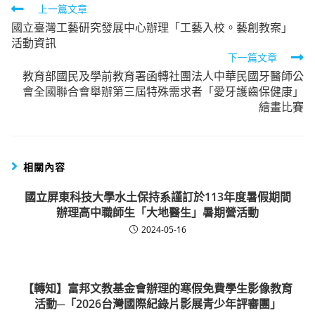
Read
上一篇文章
國立臺灣工藝研究發展中心辦理「工藝入校。藝創教案」
more
活動資訊
articles
下一篇文章
教育部國民及學前教育署函轉社團法人中華民國牙醫師公
會全國聯合會舉辦第三屆特殊需求者「愛牙護齒保健康」
繪畫比賽
相關內容
國立屏東科技大學水土保持系謹訂於113年度暑假期間
辦理高中職師生「大地醫生」暑期營活動
2024-05-16
【轉知】富邦文教基金會辦理的寒假免費學生影像教育
活動─「2026台灣國際紀錄片影展青少年評審團」