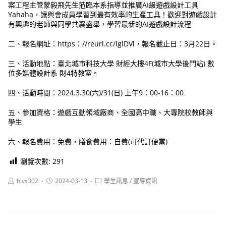
案工程主管蒙毅飛先生蒞臨本系指導並推廣AI級遊戲設計工具
Yahaha，讓與會成員學習到最有效率的生產工具！歡迎對遊戲設計
有興趣的老師與同學共襄盛舉，學習最新的AI遊戲設計流程
二、報名網址：https：//reurl.cc/lglDVl，報名截止日：3月22日。
三、活動地點：臺北城市科技大學 財經大樓4F(城市大學後門站) 數
位多媒體設計系 財4特教室。
四、活動時間：2024.3.30(六)/31(日) 上午9：00-16：00
五、參加資格：遊戲互動領域廠商、全國高中職、大專院校教師與
學生
六、報名費用：免費，膳食費用：自費(可代訂便當)
瀏覽次數:
291
Post
Post
Post
hlvs302
2024-03-13
學生訊息
/
宣導資訊
author:
published:
category: