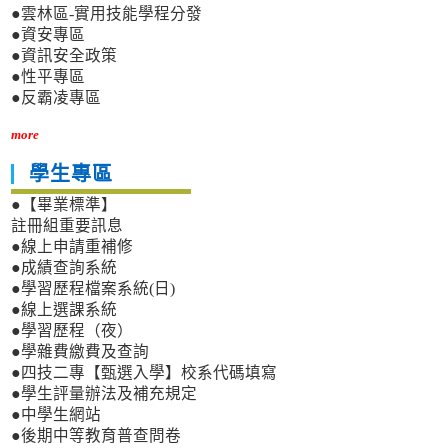
●雲林區-實用技能學程分發
●資安專區
●資訊安全政策
●性平專區
●反霸凌專區
more
學生專區
●【畢業標準】
註冊組重要訊息
●線上申請重補修
●成績查詢系統
●學習歷程檔案系統(日)
●線上選課系統
●學習歷程（夜）
●學雜費繳費及查詢
●四技二專【甄選入學】校系代碼填寫
●學生評量辦法及補充規定
●中學生網站
●後期中等教育普查問卷