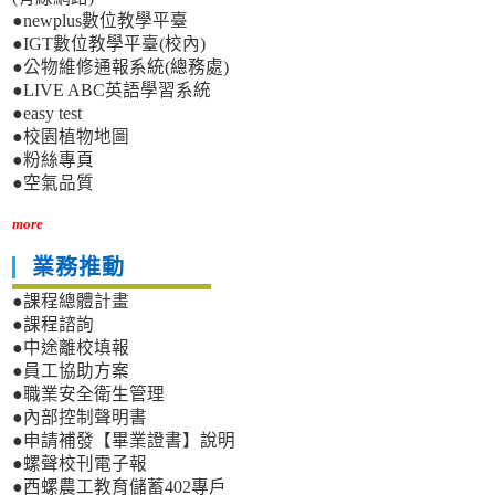
●newplus數位教學平臺
●IGT數位教學平臺(校內)
●公物維修通報系統(總務處)
●LIVE ABC英語學習系統
●easy test
●校園植物地圖
●粉絲專頁
●空氣品質
more
業務推動
●課程總體計畫
●課程諮詢
●中途離校填報
●員工協助方案
●職業安全衛生管理
●內部控制聲明書
●申請補發【畢業證書】說明
●螺聲校刊電子報
●西螺農工教育儲蓄402專戶