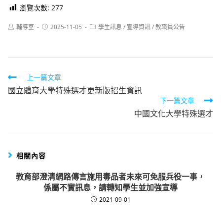
瀏覽次數:
277
Post
Post
Post
輔導室
2025-11-05
學生訊息
/
宣導資訊
/
教職員公告
author:
published:
category:
Read
上一篇文章
國立體育大學特殊選才更新版招生資訊
more
下一篇文章
articles
中國文化大學特殊選才
相關內容
教育部澄清網路傳言施用毒品者未來可免服兵役一事，
係屬不實訊息，請轉知學生並加強宣導
2021-09-01