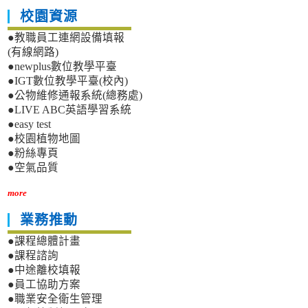
校園資源
●教職員工連網設備填報
(有線網路)
●newplus數位教學平臺
●IGT數位教學平臺(校內)
●公物維修通報系統(總務處)
●LIVE ABC英語學習系統
●easy test
●校園植物地圖
●粉絲專頁
●空氣品質
more
業務推動
●課程總體計畫
●課程諮詢
●中途離校填報
●員工協助方案
●職業安全衛生管理