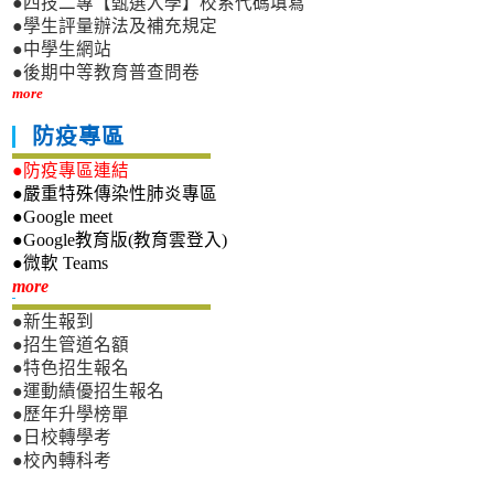
●四技二專【甄選入學】校系代碼填寫
●學生評量辦法及補充規定
●中學生網站
●後期中等教育普查問卷
more
防疫專區
●防疫專區連結
●嚴重特殊傳染性肺炎專區
●Google meet
●Google教育版(教育雲登入)
●微軟 Teams
新生專區
more
●新生報到
●招生管道名額
●特色招生報名
●運動績優招生報名
●歷年升學榜單
●日校轉學考
●校內轉科考