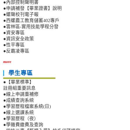
●內部控制聲明書
●申請補發【畢業證書】說明
●螺聲校刊電子報
●西螺農工教育儲蓄402專戶
●雲林區-實用技能學程分發
●資安專區
●資訊安全政策
●性平專區
●反霸凌專區
more
學生專區
●【畢業標準】
註冊組重要訊息
●線上申請重補修
●成績查詢系統
●學習歷程檔案系統(日)
●線上選課系統
●學習歷程（夜）
●學雜費繳費及查詢