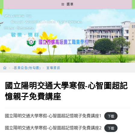
跳
選單
轉
至
主
要
內
容
>
-首頁公告(勿勾選)
>
宣導資訊
國立陽明交通大學寒假-心智圖超記
憶親子免費講座
國立陽明交通大學寒假-心智圖超記憶親子免費講座1
下載
國立陽明交通大學寒假-心智圖超記憶親子免費講座2
下載