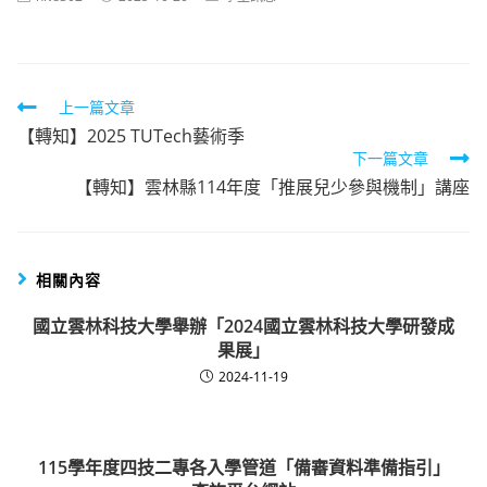
author:
published:
category:
Read
上一篇文章
【轉知】2025 TUTech藝術季
more
下一篇文章
articles
【轉知】雲林縣114年度「推展兒少參與機制」講座
相關內容
國立雲林科技大學舉辦「2024國立雲林科技大學研發成
果展」
2024-11-19
115學年度四技二專各入學管道「備審資料準備指引」