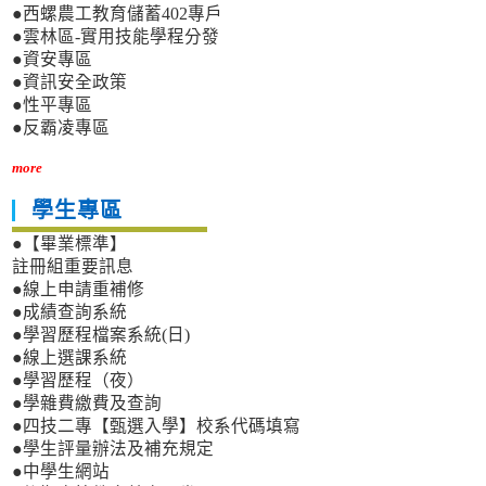
●西螺農工教育儲蓄402專戶
●雲林區-實用技能學程分發
●資安專區
●資訊安全政策
●性平專區
●反霸凌專區
more
學生專區
●【畢業標準】
註冊組重要訊息
●線上申請重補修
●成績查詢系統
●學習歷程檔案系統(日)
●線上選課系統
●學習歷程（夜）
●學雜費繳費及查詢
●四技二專【甄選入學】校系代碼填寫
●學生評量辦法及補充規定
●中學生網站