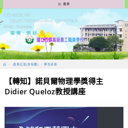
跳
選單
轉
至
主
要
內
容
>
-首頁公告(勿勾選)
>
學生訊息
【轉知】諾貝爾物理學獎得主
Didier Queloz教授講座