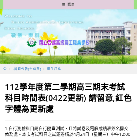
跳
選單
轉
至
主
要
內
容
>
-首頁公告(勿勾選)
>
學生訊息
112學年度第二學期高三期末考試
科目時間表(0422更新) 請留意,紅色
字體為更新處
1.自行測驗科目請自行隨堂測試，且將試卷及電腦成績表簽名擲交
教務處。本次考試科目之試題卷請於4月24日（星期三）中午12:00