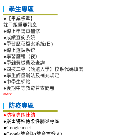
學生專區
●【畢業標準】
註冊組重要訊息
●線上申請重補修
●成績查詢系統
●學習歷程檔案系統(日)
●線上選課系統
●學習歷程（夜）
●學雜費繳費及查詢
●四技二專【甄選入學】校系代碼填寫
●學生評量辦法及補充規定
●中學生網站
●後期中等教育普查問卷
more
防疫專區
●防疫專區連結
●嚴重特殊傳染性肺炎專區
●Google meet
●Google教育版(教育雲登入)