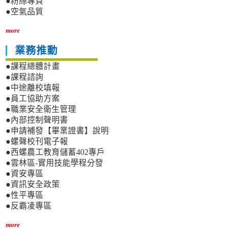
●粉絲專頁
●空氣品質
more
業務推動
●課程總體計畫
●課程諮詢
●中途離校填報
●員工協助方案
●職業安全衛生管理
●內部控制聲明書
●申請補發【畢業證書】說明
●螺聲校刊電子報
●西螺農工教育儲蓄402專戶
●雲林區-實用技能學程分發
●資安專區
●資訊安全政策
●性平專區
●反霸凌專區
more