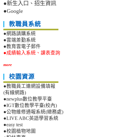
●新生入口、招生資訊
●Google
教職員系統
●網路請購系統
●雲端差勤系統
●教育雲電子郵件
●成績輸入系統、課表查詢
more
校園資源
●教職員工連網設備填報
(有線網路)
●newplus數位教學平臺
●IGT數位教學平臺(校內)
●公物維修通報系統(總務處)
●LIVE ABC英語學習系統
●easy test
●校園植物地圖