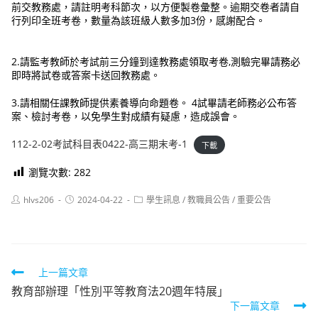
前交教務處，請註明考科節次，以方便製卷彙整。逾期交卷者請自
行列印全班考卷，數量為該班級人數多加3份，感謝配合。
2.請監考教師於考試前三分鐘到達教務處領取考卷,測驗完畢請務必
即時將試卷或答案卡送回教務處。
3.請相關任課教師提供素養導向命題卷。 4試畢請老師務必公布答
案、檢討考卷，以免學生對成績有疑慮，造成誤會。
112-2-02考試科目表0422-高三期末考-1
下載
瀏覽次數:
282
Post
Post
Post
hlvs206
2024-04-22
學生訊息
/
教職員公告
/
重要公告
author:
published:
category:
Read
上一篇文章
教育部辦理「性別平等教育法20週年特展」
more
下一篇文章
articles