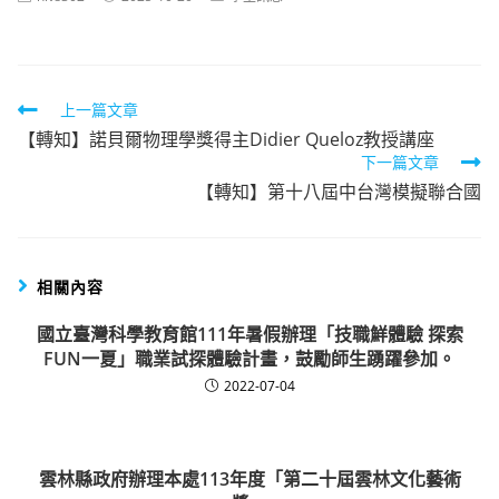
author:
published:
category:
Read
上一篇文章
【轉知】諾貝爾物理學獎得主Didier Queloz教授講座
more
下一篇文章
articles
【轉知】第十八屆中台灣模擬聯合國
相關內容
國立臺灣科學教育館111年暑假辦理「技職鮮體驗 探索
FUN一夏」職業試探體驗計畫，鼓勵師生踴躍參加。
2022-07-04
雲林縣政府辦理本處113年度「第二十屆雲林文化藝術