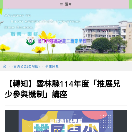
跳
選單
轉
至
主
要
內
容
>
-首頁公告(勿勾選)
>
學生訊息
【轉知】雲林縣114年度「推展兒
少參與機制」講座