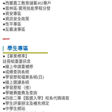
●西螺農工教育儲蓄402專戶
●雲林區-實用技能學程分發
●資安專區
●資訊安全政策
●性平專區
●反霸凌專區
more
學生專區
●【畢業標準】
註冊組重要訊息
●線上申請重補修
●成績查詢系統
●學習歷程檔案系統(日)
●線上選課系統
●學習歷程（夜）
●學雜費繳費及查詢
●四技二專【甄選入學】校系代碼填寫
●學生評量辦法及補充規定
●中學生網站