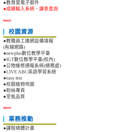
●教育雲電子郵件
●成績輸入系統、課表查詢
more
校園資源
●教職員工連網設備填報
(有線網路)
●newplus數位教學平臺
●IGT數位教學平臺(校內)
●公物維修通報系統(總務處)
●LIVE ABC英語學習系統
●easy test
●校園植物地圖
●粉絲專頁
●空氣品質
more
業務推動
●課程總體計畫