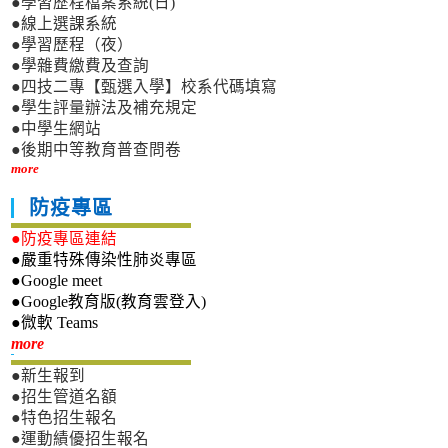
●學習歷程檔案系統(日)
●線上選課系統
●學習歷程（夜）
●學雜費繳費及查詢
●四技二專【甄選入學】校系代碼填寫
●學生評量辦法及補充規定
●中學生網站
●後期中等教育普查問卷
more
防疫專區
●防疫專區連結
●嚴重特殊傳染性肺炎專區
●Google meet
●Google教育版(教育雲登入)
●微軟 Teams
新生專區
more
●新生報到
●招生管道名額
●特色招生報名
●運動績優招生報名