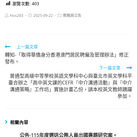
瀏覽次數:
403
Post
Post
Post
hlvs203
2025-09-22
教職員公告
author:
published:
category:
Read
上一篇文章
轉知-「取得華僑身分香港澳門居民聘僱及管理辦法」修正
more
發布。
articles
下一篇文章
普通型高級中等學校英語文學科中心與臺北市英文學科平
臺合辦之「高中英文課的CEFR『中介溝通活動』與『中介
溝通策略』工作坊」實施計畫乙份，請本校英文教師踴躍
參加。
相關內容
公告-115年度選送公務人員出國專題研究案。