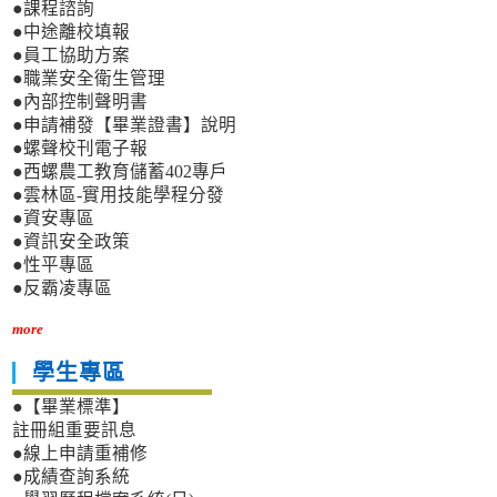
●課程諮詢
●中途離校填報
●員工協助方案
●職業安全衛生管理
●內部控制聲明書
●申請補發【畢業證書】說明
●螺聲校刊電子報
●西螺農工教育儲蓄402專戶
●雲林區-實用技能學程分發
●資安專區
●資訊安全政策
●性平專區
●反霸凌專區
more
學生專區
●【畢業標準】
註冊組重要訊息
●線上申請重補修
●成績查詢系統