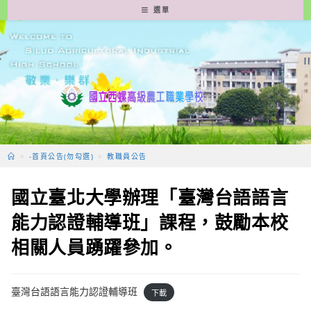
跳
選單
轉
至
主
要
內
容
>
-首頁公告(勿勾選)
>
教職員公告
國立臺北大學辦理「臺灣台語語言
能力認證輔導班」課程，鼓勵本校
相關人員踴躍參加。
臺灣台語語言能力認證輔導班
下載