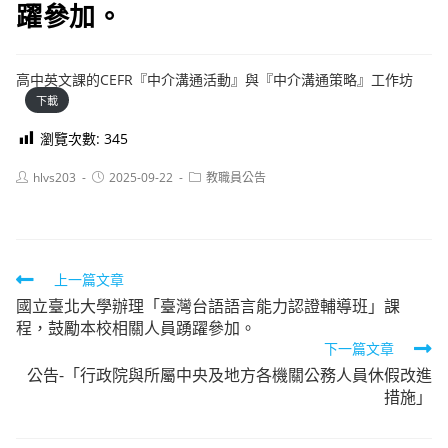
躍參加。
高中英文課的CEFR『中介溝通活動』與『中介溝通策略』工作坊
下載
瀏覽次數:
345
Post
Post
Post
hlvs203
2025-09-22
教職員公告
author:
published:
category:
Read
上一篇文章
國立臺北大學辦理「臺灣台語語言能力認證輔導班」課
more
程，鼓勵本校相關人員踴躍參加。
articles
下一篇文章
公告-「行政院與所屬中央及地方各機關公務人員休假改進
措施」