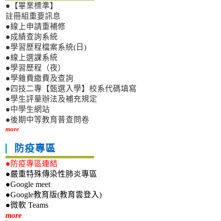
●【畢業標準】
註冊組重要訊息
●線上申請重補修
●成績查詢系統
●學習歷程檔案系統(日)
●線上選課系統
●學習歷程（夜）
●學雜費繳費及查詢
●四技二專【甄選入學】校系代碼填寫
●學生評量辦法及補充規定
●中學生網站
●後期中等教育普查問卷
more
防疫專區
●防疫專區連結
●嚴重特殊傳染性肺炎專區
●Google meet
●Google教育版(教育雲登入)
●微軟 Teams
新生專區
more