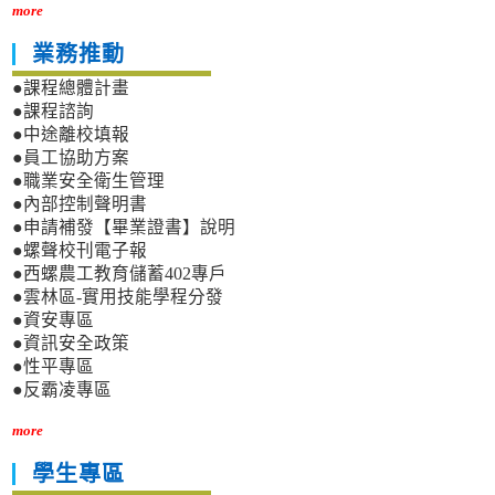
more
業務推動
●課程總體計畫
●課程諮詢
●中途離校填報
●員工協助方案
●職業安全衛生管理
●內部控制聲明書
●申請補發【畢業證書】說明
●螺聲校刊電子報
●西螺農工教育儲蓄402專戶
●雲林區-實用技能學程分發
●資安專區
●資訊安全政策
●性平專區
●反霸凌專區
more
學生專區