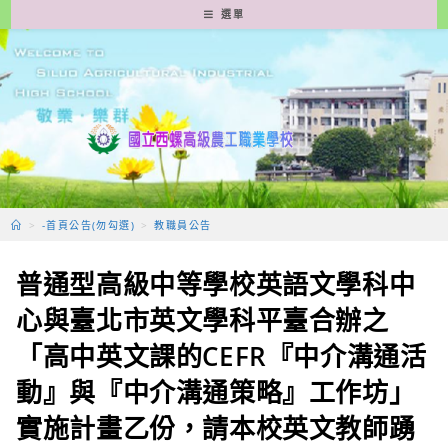
跳
選單
轉
至
主
要
內
容
>
-首頁公告(勿勾選)
>
教職員公告
普通型高級中等學校英語文學科中
心與臺北市英文學科平臺合辦之
「高中英文課的CEFR『中介溝通活
動』與『中介溝通策略』工作坊」
實施計畫乙份，請本校英文教師踴