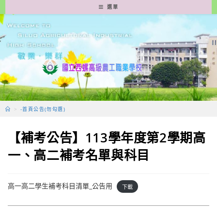
跳
選單
轉
至
主
要
內
容
>
-首頁公告(勿勾選)
【補考公告】113學年度第2學期高
一、高二補考名單與科目
高一高二學生補考科目清單_公告用
下載