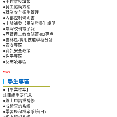
●中途離校填報
●員工協助方案
●職業安全衛生管理
●內部控制聲明書
●申請補發【畢業證書】說明
●螺聲校刊電子報
●西螺農工教育儲蓄402專戶
●雲林區-實用技能學程分發
●資安專區
●資訊安全政策
●性平專區
●反霸凌專區
more
學生專區
●【畢業標準】
註冊組重要訊息
●線上申請重補修
●成績查詢系統
●學習歷程檔案系統(日)