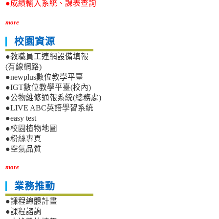
●成績輸入系統、課表查詢
more
校園資源
●教職員工連網設備填報
(有線網路)
●newplus數位教學平臺
●IGT數位教學平臺(校內)
●公物維修通報系統(總務處)
●LIVE ABC英語學習系統
●easy test
●校園植物地圖
●粉絲專頁
●空氣品質
more
業務推動
●課程總體計畫
●課程諮詢