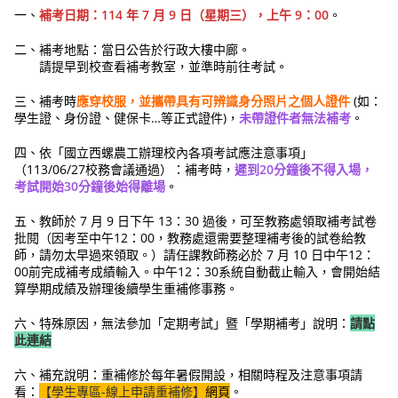
一、
補考日期：114 年 7 月 9 日（星期三），上午 9：00
。
二、補考地點：當日公告於行政大樓中廊。
請提早到校查看補考教室，並準時前往考試。
三、補考時
應穿校服，並攜帶具有可辨識身分照片之個人證件
(如：
學生證、身份證、健保卡…等正式證件)，
未帶證件者無法補考
。
四、依「國立西螺農工辦理校內各項考試應注意事項」
（113/06/27校務會議通過）：補考時，
遲到20分鐘後不得入場，
考試開始30分鐘後始得離場
。
五、教師於 7 月 9 日下午 13：30 過後，可至教務處領取補考試卷
批閱（因考至中午12：00，教務處還需要整理補考後的試卷給教
師，請勿太早過來領取。）請任課教師務必於 7 月 10 日中午12：
00前完成補考成績輸入。中午12：30系統自動截止輸入，會開始結
算學期成績及辦理後續學生重補修事務。
六、特殊原因，無法參加「定期考試」暨「學期補考」說明：
請點
此連結
六、補充說明：重補修於每年暑假開設，相關時程及注意事項請
看：
【學生專區-線上申請重補修】
網頁
。