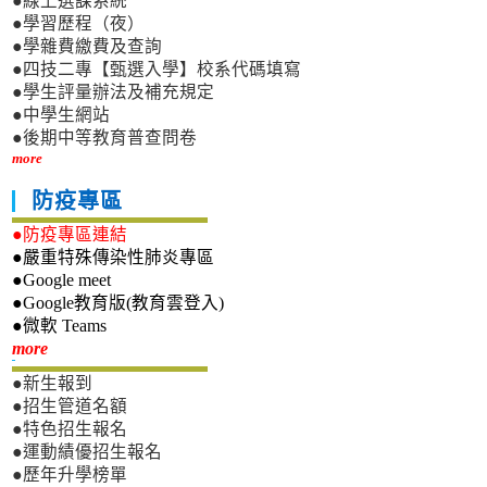
●線上選課系統
●學習歷程（夜）
●學雜費繳費及查詢
●四技二專【甄選入學】校系代碼填寫
●學生評量辦法及補充規定
●中學生網站
●後期中等教育普查問卷
more
防疫專區
●防疫專區連結
●嚴重特殊傳染性肺炎專區
●Google meet
●Google教育版(教育雲登入)
●微軟 Teams
新生專區
more
●新生報到
●招生管道名額
●特色招生報名
●運動績優招生報名
●歷年升學榜單