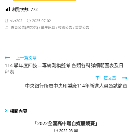
瀏覽次數:
772
Post
Post
hlvs202
2025-07-02
author:
published:
Post
-首頁公告(勿勾選)
/
學生訊息
/
校園公告
/
重要公告
category:
Read
上一篇文章
114 學年度四技二專統測模擬考 各類各科詳細範圍表及日
more
程表
articles
下一篇文章
中央銀行所屬中央印製廠114年新進人員甄試簡章
相關內容
「2022全國高中職自媒體競賽」
2022-03-08