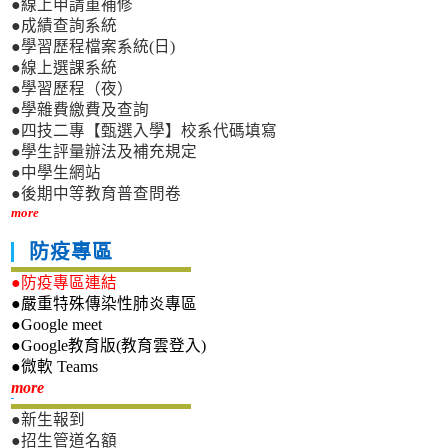
●線上申請重補修
●成績查詢系統
●學習歷程檔案系統(日)
●線上選課系統
●學習歷程（夜）
●學雜費繳費及查詢
●四技二專【甄選入學】校系代碼填寫
●學生評量辦法及補充規定
●中學生網站
●後期中等教育普查問卷
more
防疫專區
●防疫專區連結
●嚴重特殊傳染性肺炎專區
●Google meet
●Google教育版(教育雲登入)
●微軟 Teams
新生專區
more
●新生報到
●招生管道名額