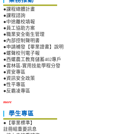
業務推動
●課程總體計畫
●課程諮詢
●中途離校填報
●員工協助方案
●職業安全衛生管理
●內部控制聲明書
●申請補發【畢業證書】說明
●螺聲校刊電子報
●西螺農工教育儲蓄402專戶
●雲林區-實用技能學程分發
●資安專區
●資訊安全政策
●性平專區
●反霸凌專區
more
學生專區
●【畢業標準】
註冊組重要訊息