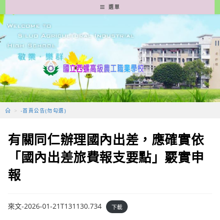
跳
選單
轉
至
主
要
內
容
>
-首頁公告(勿勾選)
有關同仁辦理國內出差，應確實依
「國內出差旅費報支要點」覈實申
報
來文-2026-01-21T131130.734
下載