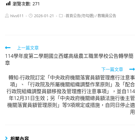
瀏覽次數:
271
Post
Post
Post
hlvs611
2026-01-21
-首頁公告(勿勾選)
/
教職員公告
author:
published:
category:
Read
上一篇文章
114學年度第二學期國立西螺高級農工職業學校公告轉學簡
more
章
articles
下一篇文章
轉知-行政院訂定「中央政府機關落實員額管理應行注意事
項」、「行政院及所屬機關組織調整作業原則」及「配合
行政院組織調整員額移撥及管理應行注意事項」，並自114
年12月31日生效；另「中央政府機關總員額法施行後主管
機關落實員額管理原則」等9項規定或措施，自同日停止適
用
相關內容