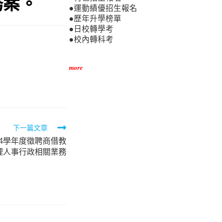
務案。
●運動績優招生報名
●歷年升學榜單
●日校轉學考
●校內轉科考
more
下一篇文章
4學年度徵聘商借教
理人事行政相關業務