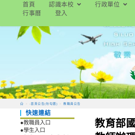
跳
首頁
認識本校
行政單位
轉
行事曆
登入
至
主
要
內
容
>
-首頁公告(勿勾選)
>
教職員公告
快速連結
教育部國
●教職員入口
●學生入口