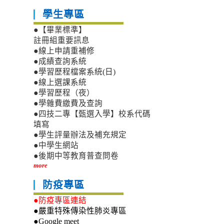
學生專區
●【畢業標準】
註冊組重要訊息
●線上申請重補修
●成績查詢系統
●學習歷程檔案系統(日)
●線上選課系統
●學習歷程（夜）
●學雜費繳費及查詢
●四技二專【甄選入學】校系代碼
填寫
●學生評量辦法及補充規定
●中學生網站
●後期中等教育普查問卷
more
防疫專區
●防疫專區連結
●嚴重特殊傳染性肺炎專區
●Google meet