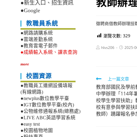
教師辦
●新生入口、招生資訊
●Google
教職員系統
徵聘商借教師辦理技
●網路請購系統
瀏覽次數:
329
●雲端差勤系統
●教育雲電子郵件
Post
Post
hlvs206
2025-0
author:
published:
●成績輸入系統、課表查詢
more
校園資源
Read
上一篇文章
●教職員工連網設備填報
教育部國民及學前
more
(有線網路)
中學辦理「114
articles
●newplus數位教學平臺
校學生學習扶助」
●IGT數位教學平臺(校內)
校有意參與學習扶
●公物維修通報系統(總務處)
教師）踴躍報名參
●LIVE ABC英語學習系統
●easy test
●校園植物地圖
●粉絲專頁