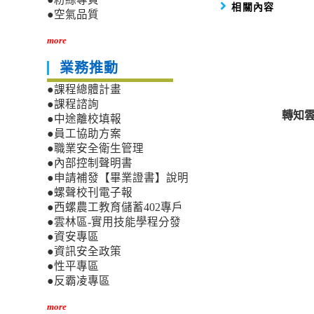
相關內容
●空氣品質
more
業務推動
●課程總體計畫
●課程諮詢
轉知
●中途離校填報
●員工協助方案
●職業安全衛生管理
●內部控制聲明書
●申請補發【畢業證書】說明
●螺聲校刊電子報
●西螺農工教育儲蓄402專戶
●雲林區-實用技能學程分發
●資安專區
●資訊安全政策
●性平專區
●反霸凌專區
more