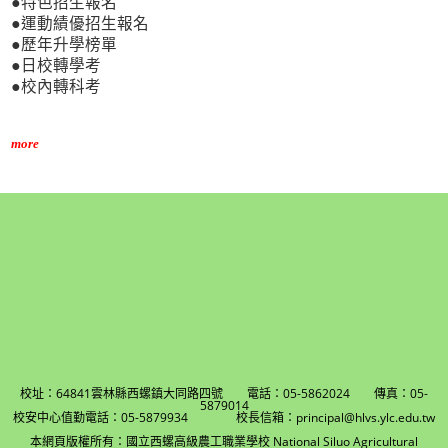
●特色招生報名
●運動績優招生報名
●歷年升學榜單
●日校轉學考
●校內轉科考
more
校址：64841雲林縣西螺鎮大同路四號 電話：05-5862024 傳真：05-
5879014
校安中心值勤電話：05-5879934 校長信箱：principal@hlvs.ylc.edu.tw
本網頁版權所有：國立西螺高級農工職業學校 National Siluo Agricultural