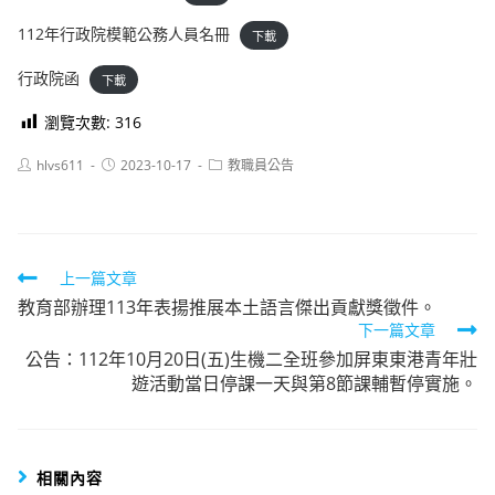
112年行政院模範公務人員名冊
下載
行政院函
下載
瀏覽次數:
316
Post
Post
Post
hlvs611
2023-10-17
教職員公告
author:
published:
category:
Read
上一篇文章
教育部辦理113年表揚推展本土語言傑出貢獻獎徵件。
more
下一篇文章
articles
公告：112年10月20日(五)生機二全班參加屏東東港青年壯
遊活動當日停課一天與第8節課輔暫停實施。
相關內容