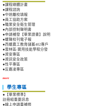
●課程總體計畫
●課程諮詢
●中途離校填報
●員工協助方案
●職業安全衛生管理
●內部控制聲明書
●申請補發【畢業證書】說明
●螺聲校刊電子報
●西螺農工教育儲蓄402專戶
●雲林區-實用技能學程分發
●資安專區
●資訊安全政策
●性平專區
●反霸凌專區
more
學生專區
●【畢業標準】
註冊組重要訊息
●線上申請重補修