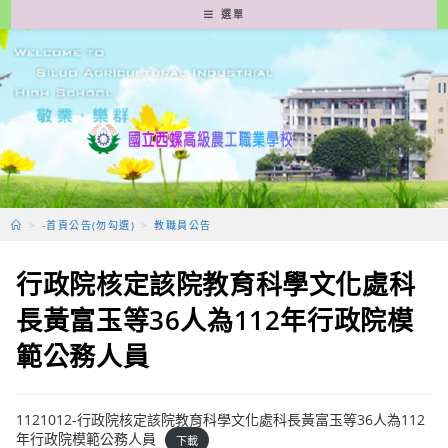
跳
選單
轉
至
主
要
內
容
>
-首頁公告(勿勾選)
>
教職員公告
行政院核定該院教育科學文化處科
長黃富玉等36人為112年行政院模
範公務人員
1121012-行政院核定該院教育科學文化處科長黃富玉等36人為112
年行政院模範公務人員
下載