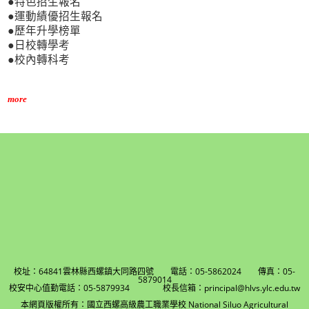
●特色招生報名
●運動績優招生報名
●歷年升學榜單
●日校轉學考
●校內轉科考
more
校址：64841雲林縣西螺鎮大同路四號 電話：05-5862024 傳真：05-
5879014
校安中心值勤電話：05-5879934 校長信箱：principal@hlvs.ylc.edu.tw
本網頁版權所有：國立西螺高級農工職業學校 National Siluo Agricultural