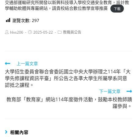
交通部運輸研究所開發以新興科技導入學校交通安全教育，設計教
學輔助軟體與專屬網站，請貴校結合數位教學宣導推廣
下載
瀏覽次數:
297
Post
Post
Post
hlvs206
2025-05-22
教職員公告
author:
published:
category:
Read
上一篇文章
大學招生委員會聯合會委託國立中央大學辦理之114年「大
more
學先修課程資訊平臺」所公告之各準大學生所屬學系同意
articles
認抵之課程。
下一篇文章
教育部「教育家」網站114年度徵件活動，鼓勵本校教師踴
躍參與。
相關內容