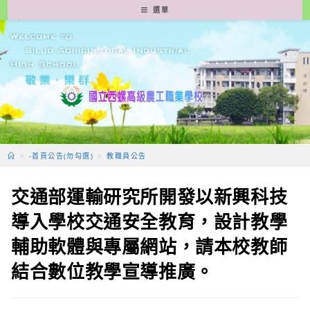
跳
選單
轉
至
主
要
內
容
>
-首頁公告(勿勾選)
>
教職員公告
交通部運輸研究所開發以新興科技
導入學校交通安全教育，設計教學
輔助軟體與專屬網站，請本校教師
結合數位教學宣導推廣。