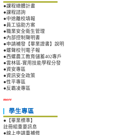
●課程總體計畫
●課程諮詢
●中途離校填報
●員工協助方案
●職業安全衛生管理
●內部控制聲明書
●申請補發【畢業證書】說明
●螺聲校刊電子報
●西螺農工教育儲蓄402專戶
●雲林區-實用技能學程分發
●資安專區
●資訊安全政策
●性平專區
●反霸凌專區
more
學生專區
●【畢業標準】
註冊組重要訊息
●線上申請重補修