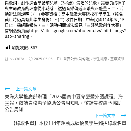
與歌詞，創作適合學齡前兒童（3-6歲）演唱的兒歌，讓善良的種子
與生命教育的理念從小萌芽，透過音樂傳遞溫暖與正能量。二、活
動辦法與說明：(一) 參賽資格：高中職及大專院校在學學生（報名
截止時仍具有此學生身份）。(二) 收件日期：中華民國114年9月15
日止，採網路報名。三、活動相關辦法請見「三好兒歌創作大賽」
官網活動頁面https://sites.google.com/nhu.edu.tw/child-songs?
usp=sharing。
瀏覽次數:
367
Post
Post
Post
hlvs302a
2025-05-05
-首頁公告(勿勾選)
/
學生訊息
/
宣導資訊
author:
published:
category:
Read
上一篇文章
東海大學推廣部辦理「2025國高中夏令營暨外語課程」海
more
￼報，敬請貴校惠予協助公告周知報，敬請貴校惠予協助
articles
公告周知
下一篇文章
【錄取名單】本校114年運動成績優良學生獨招錄取名單