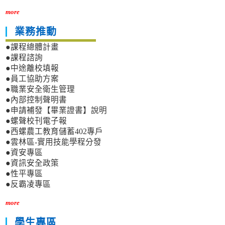
more
業務推動
●課程總體計畫
●課程諮詢
●中途離校填報
●員工協助方案
●職業安全衛生管理
●內部控制聲明書
●申請補發【畢業證書】說明
●螺聲校刊電子報
●西螺農工教育儲蓄402專戶
●雲林區-實用技能學程分發
●資安專區
●資訊安全政策
●性平專區
●反霸凌專區
more
學生專區