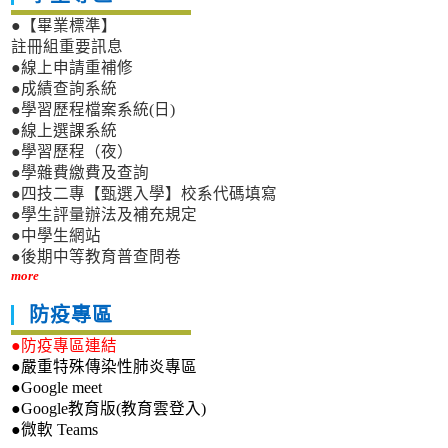
●【畢業標準】
註冊組重要訊息
●線上申請重補修
●成績查詢系統
●學習歷程檔案系統(日)
●線上選課系統
●學習歷程（夜）
●學雜費繳費及查詢
●四技二專【甄選入學】校系代碼填寫
●學生評量辦法及補充規定
●中學生網站
●後期中等教育普查問卷
more
防疫專區
●防疫專區連結
●嚴重特殊傳染性肺炎專區
●Google meet
●Google教育版(教育雲登入)
●微軟 Teams