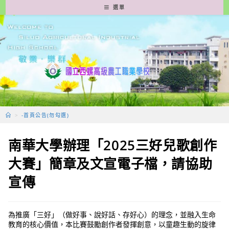
跳
選單
轉
至
主
要
內
容
>
-首頁公告(勿勾選)
南華大學辦理「2025三好兒歌創作
大賽」簡章及文宣電子檔，請協助
宣傳
為推廣「三好」（做好事、說好話、存好心）的理念，並融入生命
教育的核心價值，本比賽鼓勵創作者發揮創意，以童趣生動的旋律