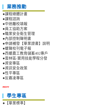
業務推動
●課程總體計畫
●課程諮詢
●中途離校填報
●員工協助方案
●職業安全衛生管理
●內部控制聲明書
●申請補發【畢業證書】說明
●螺聲校刊電子報
●西螺農工教育儲蓄402專戶
●雲林區-實用技能學程分發
●資安專區
●資訊安全政策
●性平專區
●反霸凌專區
more
學生專區
●【畢業標準】