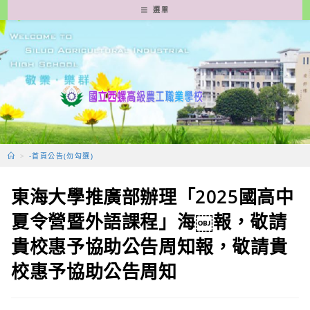
跳
選單
轉
至
主
要
內
容
>
-首頁公告(勿勾選)
東海大學推廣部辦理「2025國高中
夏令營暨外語課程」海￼報，敬請
貴校惠予協助公告周知報，敬請貴
校惠予協助公告周知