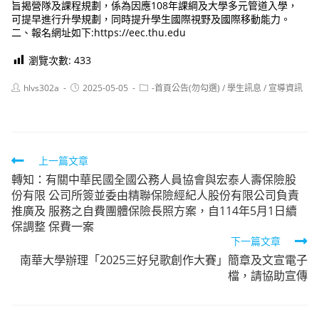
旨揭營隊及課程規劃，係為因應108年課綱及大學多元管道入學，
可提早進行升學規劃，同時提升學生國際視野及國際移動能力。
二、報名網址如下:https://eec.thu.edu
瀏覽次數:
433
Post
Post
Post
hlvs302a
2025-05-05
-首頁公告(勿勾選)
/
學生訊息
/
宣導資訊
author:
published:
category:
Read
上一篇文章
轉知：有關中華民國全國公務人員協會與宏泰人壽保險股
more
份有限 公司所簽並委由精聯保險經紀人股份有限公司負責
articles
推廣及 服務之自費團體保險長照方案，自114年5月1日續
保調整 保費一案
下一篇文章
南華大學辦理「2025三好兒歌創作大賽」簡章及文宣電子
檔，請協助宣傳