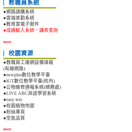
教職員系統
●網路請購系統
●雲端差勤系統
●教育雲電子郵件
●成績輸入系統、課表查詢
more
校園資源
●教職員工連網設備填報
(有線網路)
●newplus數位教學平臺
●IGT數位教學平臺(校內)
●公物維修通報系統(總務處)
●LIVE ABC英語學習系統
●easy test
●校園植物地圖
●粉絲專頁
●空氣品質
more