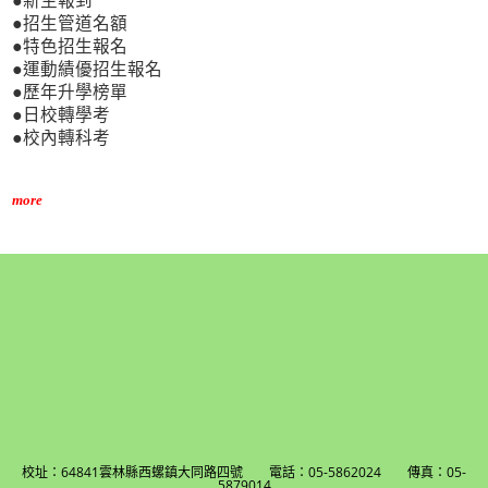
●新生報到
●招生管道名額
●特色招生報名
●運動績優招生報名
●歷年升學榜單
●日校轉學考
●校內轉科考
more
校址：64841雲林縣西螺鎮大同路四號 電話：05-5862024 傳真：05-
5879014