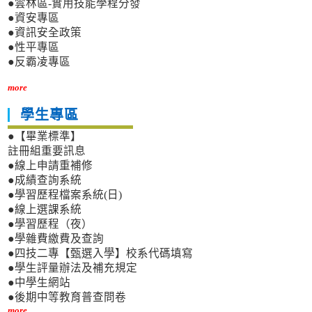
●雲林區-實用技能學程分發
●資安專區
●資訊安全政策
●性平專區
●反霸凌專區
more
學生專區
●【畢業標準】
註冊組重要訊息
●線上申請重補修
●成績查詢系統
●學習歷程檔案系統(日)
●線上選課系統
●學習歷程（夜）
●學雜費繳費及查詢
●四技二專【甄選入學】校系代碼填寫
●學生評量辦法及補充規定
●中學生網站
●後期中等教育普查問卷
more