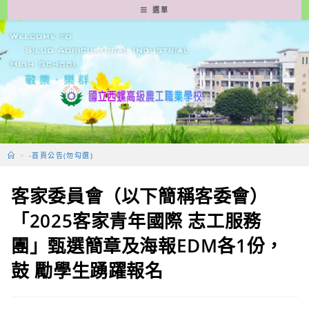
跳
選單
轉
至
主
要
內
容
>
-首頁公告(勿勾選)
客家委員會（以下簡稱客委會）
「2025客家青年國際 志工服務
團」甄選簡章及海報EDM各1份，
鼓 勵學生踴躍報名