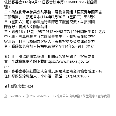
依據客委會114年4月11日客會綜字第11460003842號函辦
理。
二、為強化青年參與公共事務，客委會籌組「客家青年國際志
工服務團」，預定自本(114)年7月30日（星期三）至8月9
日（星期六）前往泰國進行國際志工服務交流，以拓展國
際視野，養成人文關懷精神。
三、歡迎16至18歲（95年9月2日~98年7月29日間出生者）之高
中、職、五專在校生（含應屆畢業生），有客家血緣或客
家淵源，且自我認同為客家人，兼具客語及英語溝通能力
者，踴躍報名參加。旨揭甄選報名至114年5月9日（星期
五）止，請協助廣為宣傳，相關報名資訊請至「客家委員
會」全球資訊網查詢下載(https://www.hakka.gov.tw
/)。
四、客委會委託社團法人台灣志願服務國際交流協會辦理，有
任何疑問請洽聯絡人：李小姐，電話：(07)3438100。
瀏覽次數:
424
Post
Post
Post
hlvs302a
2025-04-24
-首頁公告(勿勾選)
/
學生訊息
/
宣導資訊
author:
published:
category: