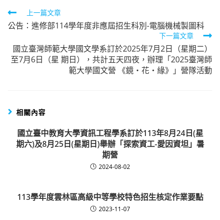
Read
上一篇文章
公告：進修部114學年度非應屆招生科別-電腦機械製圖科
more
下一篇文章
articles
國立臺灣師範大學國文學系訂於2025年7月2日（星期二）
至7月6日（星 期日），共計五天四夜，辦理「2025臺灣師
範大學國文營 《鏡‧花‧緣》」營隊活動
相關內容
國立臺中教育大學資訊工程學系訂於113年8月24日(星
期六)及8月25日(星期日)舉辦「探索資工-愛因資坦」暑
期營
2024-08-02
113學年度雲林區高級中等學校特色招生核定作業要點
2023-11-07