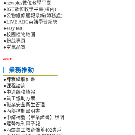
●newplus數位教學平臺
●IGT數位教學平臺(校內)
●公物維修通報系統(總務處)
●LIVE ABC英語學習系統
●easy test
●校園植物地圖
●粉絲專頁
●空氣品質
more
業務推動
●課程總體計畫
●課程諮詢
●中途離校填報
●員工協助方案
●職業安全衛生管理
●內部控制聲明書
●申請補發【畢業證書】說明
●螺聲校刊電子報
●西螺農工教育儲蓄402專戶