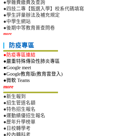
●學雜費繳費及查詢
●四技二專【甄選入學】校系代碼填寫
●學生評量辦法及補充規定
●中學生網站
●後期中等教育普查問卷
more
防疫專區
●防疫專區連結
●嚴重特殊傳染性肺炎專區
●Google meet
●Google教育版(教育雲登入)
●微軟 Teams
新生專區
more
●新生報到
●招生管道名額
●特色招生報名
●運動績優招生報名
●歷年升學榜單
●日校轉學考
●校內轉科考