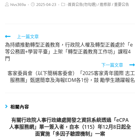
Post
Post
Post
hlvs369a
2025-04-23
-首頁公告(勿勾選)
/
進修部
/
重要公告
author:
published:
category:
Read
上一篇文章
為持續推動轉型正義教育，行政院人權及轉型正義處於「e
more
等公務園+學習平臺」上架「轉型正義教育工作坊」課程4
articles
門
下一篇文章
客家委員會（以下簡稱客委會）「2025客家青年國際 志工
服務團」甄選簡章及海報EDM各1份，鼓 勵學生踴躍報名
相關內容
有關行政院人事行政總處開發之資訊系統透過「eCPA
人事服務網」單一簽入者，自本（115）年12月8日起全
面實施「多因子驗證機制」一案