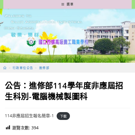
跳
選單
轉
至
主
要
內
容
>
行政單位公告
>
進修部
公告：進修部114學年度非應屆招
生科別-電腦機械製圖科
114非應屆招生報名簡章-1
下載
瀏覽次數:
394