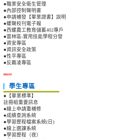
●職業安全衛生管理
●內部控制聲明書
●申請補發【畢業證書】說明
●螺聲校刊電子報
●西螺農工教育儲蓄402專戶
●雲林區-實用技能學程分發
●資安專區
●資訊安全政策
●性平專區
●反霸凌專區
more
學生專區
●【畢業標準】
註冊組重要訊息
●線上申請重補修
●成績查詢系統
●學習歷程檔案系統(日)
●線上選課系統
●學習歷程（夜）