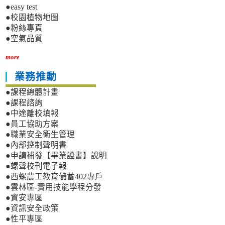
●easy test
●校園植物地圖
●粉絲專頁
●空氣品質
more
業務推動
●課程總體計畫
●課程諮詢
●中途離校填報
●員工協助方案
●職業安全衛生管理
●內部控制聲明書
●申請補發【畢業證書】說明
●螺聲校刊電子報
●西螺農工教育儲蓄402專戶
●雲林區-實用技能學程分發
●資安專區
●資訊安全政策
●性平專區