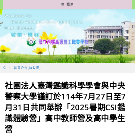
跳
選單
轉
至
主
要
內
容
>
-首頁公告(勿勾選)
社團法人臺灣鑑識科學學會與中央
警察大學謹訂於114年7月27日至7
月31日共同舉辦「2025暑期CSI鑑
識體驗營」高中教師營及高中學生
營