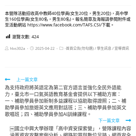
本營隊活動招收高中教師40位學員(女生20位，男生20位)，高中學
生160位學員(女生80名，男生80名)。報名簡章及海報請參閱附件或
至活動網站 https://www.facebook.com/TAFS.CSI/下載。
瀏覽次數:
424
Post
Post
Post
hlvs302a
2025-04-22
-首頁公告(勿勾選)
/
學生訊息
/
宣導資訊
author:
published:
category:
Read
上一篇文章
為支持政府將英語定為第二官方語言並強化全民外語能
more
力，臺北市一口氣英語教育基金會提供以下補助方案：
articles
一、補助學員參加新制多益課程以協助取得證照；二、補
助學員參加旅遊英文應用對話班；三、補助學員參加英文
歌唱班；四、補助學員參加AI訓練課程。
下一篇文章
￼國立中興大學辦理「高中資安探索營」，營隊課程內容
涵蓋資安攻擊案例分析、網路犯罪與數位足跡、網頁安全