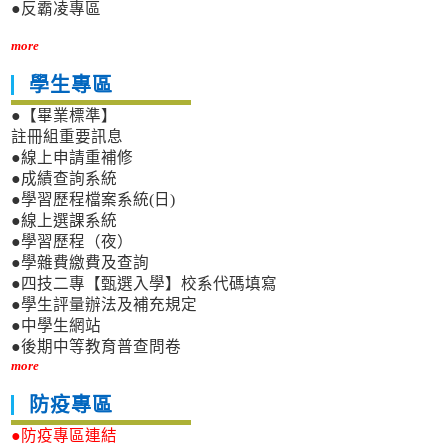
●反霸凌專區
more
學生專區
●【畢業標準】
註冊組重要訊息
●線上申請重補修
●成績查詢系統
●學習歷程檔案系統(日)
●線上選課系統
●學習歷程（夜）
●學雜費繳費及查詢
●四技二專【甄選入學】校系代碼填寫
●學生評量辦法及補充規定
●中學生網站
●後期中等教育普查問卷
more
防疫專區
●防疫專區連結